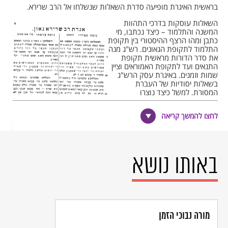
בראשית האיגרת מופיעה סדרת השאלות שנשלחו אל הרב שרירא.
השאלות עוסקות בדרכי התהוות
המשנה והתלמוד – כיצד נכתבו, מי
כתבן ומהו הרצף ההיסטורי בין תקופת
התלמוד לתקופת הגאונים. רש"ג מנה
את סדר הדורות מראשית תקופת
התנאים ועד לתקופת האמוראים וציין
שמות וזמנים. באיגרת עסק הרש"ג
בשאלות יסודיות של העברת
המסורת, למשל כיצד נוצרו
המחלוקות בין חכמי המשנה. רש"ג
הניח שיסודה של התורה שבעל פה
לחצו להמשך קריאה
במסורת שעברה מהר סיני עד לחכמי
המשנה. המסורות עברו מדור לדור
ללא פגם עד לחורבן המקדש, אז
הידרדרה המסורת ונוצרו מחלוקות.
באותו נושא
תחום אחר שבו עסק הרב שרירא
באיגרת, אף שלא נשאל על כך, הוא
תולדות הישיבות הבבליות בתקופת
דף מתוך האיגרת במהדורת ב.מ. לוין
האמוראים. רש"ג ניצל את האיגרת כדי
להבהיר את הנושא "משום דאית בה במילתא שבשבתא" (מכיוון שיש
בדבר שיבושים). לאיגרת שבידינו כיום שתי מהדורות הנבדלות זו מזו
בהבדלים מהותיים ומכונות "נוסח צרפת" ו"נוסח ספרד". קשה להכריע
מורה נבוכי הזמן
איזה נוסח הוא המקורי היותר. אחד ההבדלים בין הנוסחים נוגע