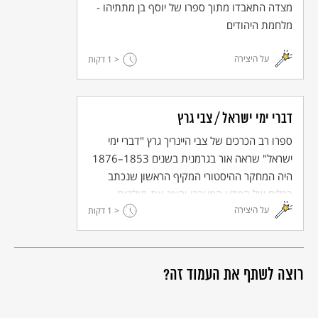
מצדה התאבדו מתוך ספרו של יוסף בן מתתיהו -
מלחמת היהודים
על היצירה
< 1
דקות
דברי ימי ישראל / צבי גרץ
ספרו רב הכרכים של צבי היינריך גרץ "דברי ימי
ישראל" שראה אור בגרמנית בשנים 1853–1876
היה המחקר ההיסטורי המקיף הראשון שנכתב
בכלים של המדע המערבי והציג את תולדות
על היצירה
< 1
היהודים כתולדות לאום שלו דינמיקת התפתחות
דקות
ייחודית – הן בתקופת הריבונות בארץ ישראל הן
בתקופת הגולה.
רוצה לשתף את העמוד זה?