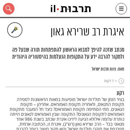
Ski
t
conten
איגרת רב שרירא גאון
מכתב שזכה להיפך למבוא הראשון להתפתחות תורה שבעל פה
ולמקור להרבה ידע על התקופות הנעלמות בהיסטוריה היהודית
כל האתר
מאת:
צוות תרבות ישראל
< 1
דקות
רקע
בציר הזמן של תולדות ישראל מופיעות במאות הראשונות לספירה
תקופת התנאים, ולאחריה תקופת האמוראים. אחריהן – תקופת
הגאונים. מתי הסתיימה תקופת האמוראים? כיצד חל המעבר מתקופת
האמוראים לתקופת הגאונים? התקופה שבין האמוראים לגאונים הייתה
נותרת עלומה אילולא הגיעה לידינו איגרת שכתב בשנת 986 אחד
מגאוני בבל – הרב שרירא גאון (רש"ג). איגרת זו, הכתובה ארמית,
מפרנסת את חוקרי תולדות ישראל והיא מקור חשוב ביותר להבנת