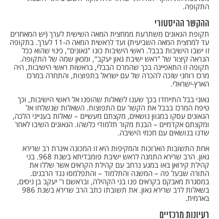
התקופה.
ההקשר ההיסטורי
תקופת הגאונים משתרעת ממחצית המאה השישית לערך (יש המאחרים
עד למחצית המאה השביעית) ועד לראשית המאה ה-11 לערך. בתקופה
זו ישבו הישיבות בבבל. ראשי הישיבות כונו "גאונים", כינוי שהוא ככל
הנראה קיצור של "ראש ישיבת גאון יעקב", ומכאן שמה של התקופה.
תקופה זו התאפיינה בכך שהמרכז הבבלי, בראשות ראשי הישיבות, היה
מרכז רוחני שזכה להכרה של עם ישראל בתפוצות, והתחרה במרכז
הארץ-ישראלי.
גאוני בבל התייחדו בכך שענו לשאלות שהופנו אל ראשי הישיבות, וכך
טיפח המרכז בבבל את הקשר עם התפוצות. השאלות שנשלחו אל
הגאונים עסקו במגוון נושאים, מקצתם מעשיים – שאלות בענייני הלכה,
ומקצתם אקדמיים – הבנת מקור תלמודי כלשהו. הגאונים השיבו לאחר
שדנו בנושאים עם חכמי הישיבה.
אחת התשובות הארוכות והמקיפות היא זו המכונה איגרת רב שרירא
גאון. הרב שרירא התמנה לראש ישיבת פומבדיתא בשנת 968. בני
קהילת קירואן באו במגע נרחב עם קהילת הקראים אשר שללו את
התורה שבעל פה – המשנה והתלמוד – והתפלמסו נגד הרבנים.
במסגרת מאבקם בקראים פנו בני הקהילה, ובראשם ר' יעקב בן ניסים,
בשאלות לרב שרירא גאון. את תשובתו כתב הרב שרירא בשנת 986
בארמית.
רעיונות מרכזיים