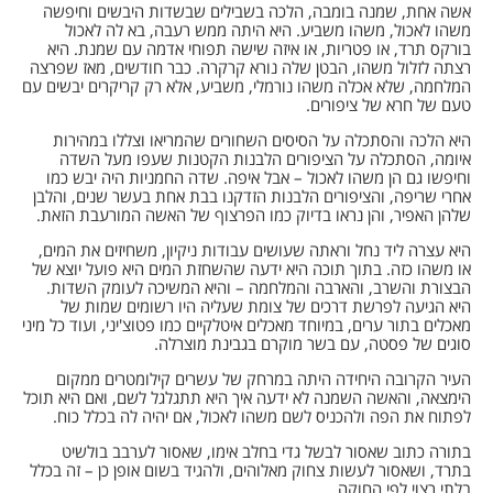
אשה אחת, שמנה בומבה, הלכה בשבילים שבשדות היבשים וחיפשה
משהו לאכול, משהו משביע. היא היתה ממש רעבה, בא לה לאכול
בורקס תרד, או פטריות, או איזה שישה תפוחי אדמה עם שמנת. היא
רצתה לזלול משהו, הבטן שלה נורא קרקרה. כבר חודשים, מאז שפרצה
המלחמה, שלא אכלה משהו נורמלי, משביע, אלא רק קריקרים יבשים עם
טעם של חרא של ציפורים.
היא הלכה והסתכלה על הסיסים השחורים שהמריאו וצללו במהירות
איומה, הסתכלה על הציפורים הלבנות הקטנות שעפו מעל השדה
וחיפשו גם הן משהו לאכול – אבל איפה. שדה החמניות היה יבש כמו
אחרי שריפה, והציפורים הלבנות הזדקנו בבת אחת בעשר שנים, והלבן
שלהן האפיר, והן נראו בדיוק כמו הפרצוף של האשה המורעבת הזאת.
היא עצרה ליד נחל וראתה שעושים עבודות ניקיון, משחיזים את המים,
או משהו כזה. בתוך תוכה היא ידעה שהשחזת המים היא פועל יוצא של
הבצורת והשרב, והארבה והמלחמה – והיא המשיכה לעומק השדות.
היא הגיעה לפרשת דרכים של צומת שעליה היו רשומים שמות של
מאכלים בתור ערים, במיוחד מאכלים איטלקיים כמו פטוצ'יני, ועוד כל מיני
סוגים של פסטה, עם בשר מוקרם בגבינת מוצרלה.
העיר הקרובה היחידה היתה במרחק של עשרים קילומטרים ממקום
הימצאה, והאשה השמנה לא ידעה איך היא תתגלגל לשם, ואם היא תוכל
לפתוח את הפה ולהכניס לשם משהו לאכול, אם יהיה לה בכלל כוח.
בתורה כתוב שאסור לבשל גדי בחלב אימו, שאסור לערבב בולשיט
בתרד, ושאסור לעשות צחוק מאלוהים, ולהגיד בשום אופן כן – זה בכלל
בלתי רצוי לפי החוקה.