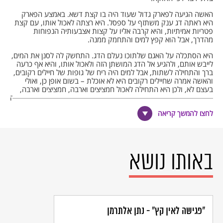
האשה הגיעה לפארק גדול שעוד היה בו קצת דשא. באמצע הפארק
היא ראתה דג ענק משתזף על ספסל. היא רצתה לאכול אותו, עם קצת
פטריות אמיתיות, והיא קרבה אליו על קצות אצבעותיה הנפוחות
מהדרך, אבל הוא קפץ למים והתחמק ממנה.
היא הסתכלה על האגם שלתוכו נעלם הדג. התחשק לה לסנן את המים,
לייבש אותם, ולהגיע אל הדג המושתן הזה ולאכול אותו, והיא אף כרעה
ברך והתחילה לשתות, אבל למים היה ריח של גופות של חיילים רקובים,
והאשה אמרה שחיילים רקובים היא לא אוכלת – בשום אופן כן, ואולי
בעצם לא, ולכן היא התחילה לאכול חמציצים וארבה, חמציצים וארבה,
ככה נא, ככה חי, היה איזה היזון חוזר בין החמציצים לארבה. התפוצצה לה
הבטן, הכרס שלה היתה ענקית כמו של אשה אחרי עשרה חודשי הריון.
לחצו להמשך קריאה
*
אחרי ארבע שעות בערך היא הגיעה לפונדק ונכנסה פנימה לבקש משהו
חם לאכול (המהירות שהחמציצים והארבה התעכלו הדהימה אותה
באותו נושא
לגמרי), אולי נשאר להם סטרוגנוף מלפני המלחמה, אבל אפילו חרא לא
היה להם.
האשה ישבה וחשבה מה יהיה מה יהיה, ושמעה מחוץ לפונדק אנשים
צורחים בקריזה של זעם. היא יצאה החוצה וראתה מאה אלף איש צועקים
"רוסיה – הביתה", והיא לא הבינה מה זה אומר. היא תפסה בשרוול בן
אדם אחד שצעק ואמרה לו:
"פגישה לאין קץ" - נתן אלתרמן
"למה אתם מדברים בקול רם? יש בוודאי אנשים שמנסים לישון, חיילים