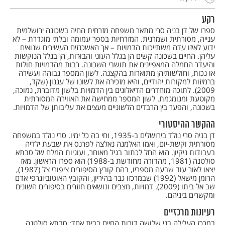
רקע
ספרו של דן בניה סרי מתאר משפחה מזרחית החיה בשכונה ירושלמית
ענייה, מסורתית ושמרנית. המזרחיות בספר עמומה ובלתי מוגדרת – לא
ידוע לאיזו עדה משתייכות הדמויות – אך האשכנזים העשירים שנואים
עליהן. החיים בשכונה קשים הן בגלל העוני והבוּרוּת, הן בגלל הנוקשות
והיעדר החמלה המאפיינים את תושבי השכונה. רבות מהדמויות חולות
או נכות, וחולשותיהן מתוארות בהקצנה. לשון המספר גבוהה ועשירה
ברמיזות למקורות יהודיים, והיא מזכירה את לשונו של עגנון (שקד,
2009). לתוכה מוחדרים הדיאלוגים בין הדמויות בלשון מדוברת, נמוכה,
מקוטעת ומגומגמת. לשון המספר ממחישה את האווירה המסורתית
בשכונה, והפער בין הרבדים הלשוניים מעצים את עליבותן של הדמויות.
ההקשר ההיסטורי
דן בניה סרי נולד בירושלים ב-1935, וחי בה כל ימיו. סרי נולד במשפחה
מסורתית וקשת-יום, ואמו האלמנה נאלצה לפרנס את שבעת ילדיה
בעבודות ניקיון. הוא החל לכתוב בגיל מאוחר, ועוגיות המלח של סבתא
סולטנה (1981, מהדורה מחודשת ב-1988) הוא ספרו הראשון. מאז
יצאו לאור עוד שבעה מספריו, בהם קובץ הסיפורים ציפורי צל (1987),
הרומן מישאל (1992) שבמרכזו גבר בהיריון, והקובץ האוטוביוגרפי אדם
שב אל ביתו (2009). דמויות, מצבים ונושאים חוזרים בסיפורים השונים
ומקשרים ביניהם.
רעיונות מרכזיים
במרכז העלילה בני שלושה דורות החיים בבית אחד: סבתא סולטנה