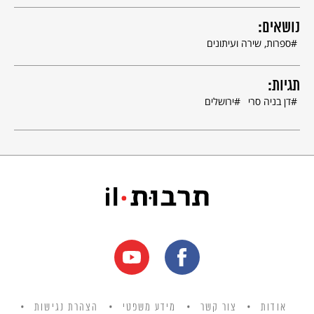
נושאים קשורים: יצירות מקור [טקסט] | יצירות – העת החדשה
נושאים:
ספרות, שירה ועיתונים
תגיות:
דן בניה סרי
ירושלים
אודות
צור קשר
מידע משפטי
הצהרת נגישות