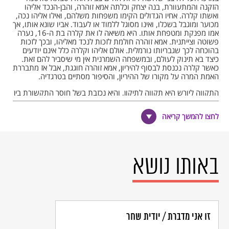
הזקנה והמתעוורת, בנה יצחק וכלתה אמא זוהרה, והבן-הנכד אליהו
ואשתו קלרה. אחיו הגדולים הקימו משפחות משלהם, ואילו אליהו נכה,
מכוער ומוגבל בשכלו, ואינו מסוגל ללמוד או לעבוד. אביו שונא אותו, אך
אמו מפנקת ומטפחת אותו. היא משיאה לו את קלרה בת ה-16, נערה
פשוטה וצייתנית. אמא זוהרה חולמת לזכות לנכד מאליהו, ובכך לזכות
בהוכחה לכך שגבריותו נורמלית. אולם אליהו וקלרה כלל אינם יודעים
כיצד בא תינוק לעולם, ובמשפחה השמרנית אין מי שיסביר להם זאת.
כאשר קלרה נכנסת לבסוף להיריון, אמא זוהרה חוגגת, אבל אז מתבררת
האמת המרה על מקורו של ההיריון, והסיפור מסתיים בטרגדיה.
התקווה ליורש היא תקווה לתיקון, והיא נכזבת בשל חוסר התקשורת בין
בני המשפחה. חוסר התקשורת מתבטא גם באופן הדיבור: בתחביר
מקוטע, בשפה דלה ולעתים בשתיקה מוחלטת. דוגמאות לתחביר
לחצו להמשך קריאה
המקוטע יש בשפע: "חיות. עכשיו יאכלו. חזירים כולם. אפילו תעמידי
להם פגרים, יאכלו. עצמות. זבל. הכול" (עמ' 8).
הכיעור, הנכות, הטמטום, העיוות והעקרות מתמקדים באליהו, אך
ממלאים את הספר כולו. סרי מרבה לתאר מחלות, אובדן שליטה, עשיית
באותו נושא
צרכים בבגדים, עיוורון ואילמות. רוע לב, קטנוניות ואכזריות מאפיינים את
יחסיהם של תושבי השכונה העניים. כאשר קלרה מגורשת מביתה של
אמא זוהרה, אביה אינו מקבל אותה חזרה לביתו. רק סבתא סולטנה
אוהבת את קלרה ומשמשת לה תחליף אם, על אף זקנתה המופלגת
ועיוורונה.
על אף התכנים הקשים, הספר אינו לגמרי ראליסטי. כמה מבקרים זיהו
זו אני מדברת / יודית שחר
בכתיבתו של סרי ראליזם פנטסטי, בנוסח גבריאל גרסיה מארקס. אמנם