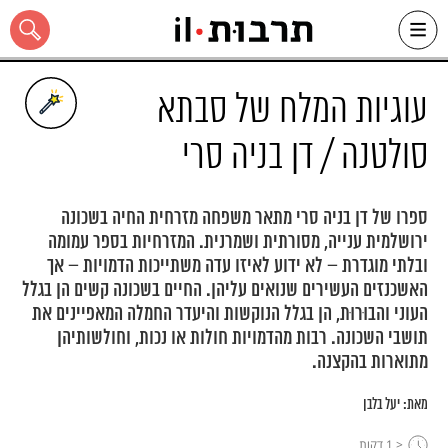
Ski
t
conten
עוגיות המלח של סבתא
סולטנה / דן בניה סרי
כל האתר
ספרו של דן בניה סרי מתאר משפחה מזרחית החיה בשכונה
ירושלמית ענייה, מסורתית ושמרנית. המזרחיות בספר עמומה
ובלתי מוגדרת – לא ידוע לאיזו עדה משתייכות הדמויות – אך
האשכנזים העשירים שנואים עליהן. החיים בשכונה קשים הן בגלל
העוני והבוּרוּת, הן בגלל הנוקשות והיעדר החמלה המאפיינים את
תושבי השכונה. רבות מהדמויות חולות או נכות, וחולשותיהן
מתוארות בהקצנה.
מאת:
יעל בלבן
< 1
דקות