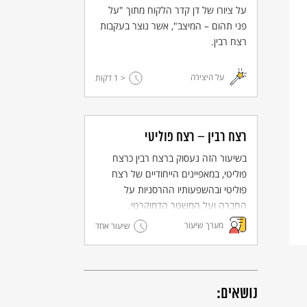
על ציורו של דן קדר הלקוח מתוך "על
פני תהום – המיצב", אשר נוצר בעקבות
רצח רבין.
על היצירה
< 1
דקות
רצח רבין – רצח פוליטי
בשיעור הזה נעסוק ברצח רבין כרצח
פוליטי, במאפיינים הייחודיים של רצח
פוליטי ובהשפעותיו ההרסניות על
החברה ועל המשטר הדמוקרטי.
מערך שיעור
שיעור אחד
נושאים: