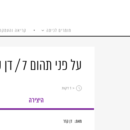
חומרים לכיתה
קריאה והעמקה
כל האתר
Ski
t
conten
על פני תהום 7 / דן קדר
< 1
דקות
היצירה
מאת:
דן קדר