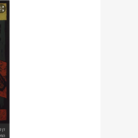
דן ק
המיצ