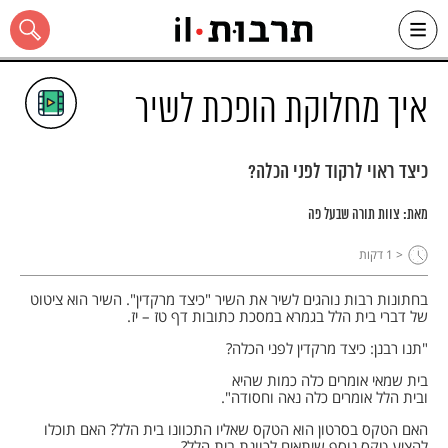
Ski
t
conten
איך מחלוקת הופכת לשיר
כיצד ראוי לרקוד לפני הכלה?
כל האתר
מאת:
צוות תורה שבעל פה
< 1
דקות
בחתונות רבות נוהגים לשיר את השיר "כיצד מרקדין". השיר הוא ציטוט
של דברי בית הלל בגמרא במסכת כתובות דף טז – יז.
"תנו רבנן: כיצד מרקדין לפני הכלה?
בית שמאי אומרים כלה כמות שהיא
ובית הלל אומרים כלה נאה וחסודה".
האם הטקס בסרטון הוא הטקס שאליו התכוונו בית הלל? האם תוכלו
להציע טקס נוסף שיתאים לכוונת בית הלל?