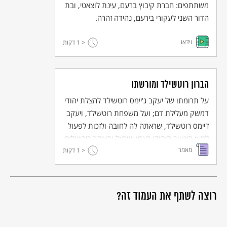
משתתפים: חברת קיבוץ ברעם, עינת לוצאטי, ובת
הדור השני לעקורי בירעם, נהידה זהרה.
וידאו
< 1
דקות
הברון רוטשילד ומורשתו
על תרומתו של יעקב ג'יימס רוטשילד להצלת יהודי
דמשק מעלילת דם; ועל משפחת רוטשילד, ויעקב
ז'יימס רוטשילד, שראתה לה לחובה ולזכות לפעול
למען היישוב היהודי בארץ ישראל ובעיקר בירושלים.
מאמר
< 1
דקות
רוצה לשתף את העמוד זה?