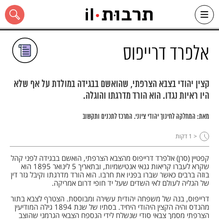
Ski
t
conten
אלפרד דרייפוס
קצין יהודי בצבא הצרפתי, שהואשם בבגידה במולדת על אף שלא
היו ראיות נגדו. הוא הורד מדרגתו והוגלה.
כל האתר
מאת:
המחלקה לחינוך יהודי ציוני. המרכז לתכנים ותקשוב
< 1
דקות
קפטיין (סרן) אלפרד דרייפוס מהצבא הצרפתי, הואשם בבגידה לפני קהל
שקרא לעברו קריאות גנאי אנטישמיות, ובתאריך 5 לינואר 1895 הוא
בוזה ברבים כאשר שברו בפניו את חרבו. הוא הורד מדרגתו וקיבל גזר דין
של הגליה לעולם לאי השדים שעל יד חופי דרום אמריקה.
דרייפוס, בנה של משפחה יהודית עשירה ומבוססת. הצטרף לצבא בתור
מהנדס והיה הקצין היהודי היחיד. בסתיו של שנת 1894 גילה המודיעין
הצרפתי מסמך צבאי סודי שנשלח לידי הנספח הצבאי הגרמני שהוצב