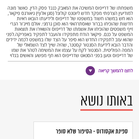
משפחתו של דרייפוס המשיכה את המאבק כנגד פסק הדין. כאשר מונה
למודיעין הצרפתי מפקד חדש ליוטנט קולונל (סגן אלוף) גיאורגס פיקאר,
הוא חש במשהו חשוד במשפטו של דרייפוס ולידיעתו הובאו ראיות
חדשות שהוכיחו בברור שאסתרהאזי הוא סוכן גרמני. אולם מייג'ור הנרי
זייף משפטים שהוכיחו את אשמתו של דרייפוס והשאירו את תוצאות
המשפט על כנם. פיקאר הודח מתפקידו והועבר לתפקיד באפריקה.לפני
שהוא עזב לתפקידו החדש הוא סיפר על הצד שלו במשפט לכמה ידידים
והדבר הובא לידיעת הסנטור קסטנר, שהיה שייך לצד השמאלי של
המפה הפוליטית. הסנטור לקח על עצמו את המשימה לטהר את שמו
של דרייפוס וטען בפני הסנאט שדרייפוס הוא חף מפשע והאשים בגלוי
את אסתרהאזי כסוכן גרמני. אולם ממשלת הימין סירבה להתייחס לראיות
החדשות שהובאו בפניה. אסתרהאזי נשפט וזוכה ואילו פיקאר נישלח
לחצו להמשך קריאה
לכלא ל-60 יום.
הפרשה הגיעה לשיאה כאשר הסופר אמיל זולה פרסם את מכתבו
המפורסם J'ACUOSE (הנאשם?) בדף הראשון של העיתון L'AURORE.
זולה שלא היה ידוע כידיד ואוהב של יהודים טען שהוקעתו של דרייפוס
באותו נושא
היא לא יותר מהוצאת דיבה זדונית נגד אדם חף מפשע. מאמרו עורר
תהודה רבה והעיתון נמכר ב- 200,000 עותקים בכל רחבי פריז.
בפברואר הואשם אמיל זולה עצמו בהוצאת דיבה.
הצעקה הציבורית בעינינו של דרייפוס המשיכה ולבסוף ב-1899 הוא
זכה למשפט חוזר אך גם במשפט זה הוא יצא כבוגד. גזר דינו, לעומת
זאת, הומתק לעשר שנים של גלות. דרייפוס הסכים לא לעתור כנגד
ספינת אקסודוס - הסיפור שלא סופר
תוצאות המשפט ולבסוף הוא קיבל חנינה מאת נשיא הרפובליקה. ב-
1904 כאשר עלתה לשלטון ממשלת שמאל דרש דרייפוס חקירה חוזרת