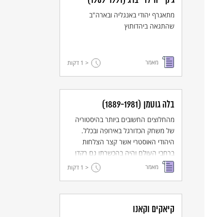
ג'קי "הילד" ברג (1909-1991)
מתאגרף יהודי באנגליה ובארה"ב
שהתגאה ביהדותוץ
מאמר
< 1
דקות
בלה גוטמן (1889-1981)
מהחלוצים החשובים ביותר בהיסטוריה
של משחק הכדורגל באירופה ובכלל.
היהודי האוסטרי אשר קצר הצלחות
ברחבי העולם והיה בהכשרתו גם רקדן
בלט
מאמר
< 1
דקות
קיאקים וקאנו