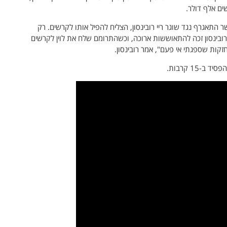
ים אלף דולר.
בקריירה שלו היה ב-6.11.1946 – כאשר התאגרף נגד שוגר ריי רובינסון, הצליח להפיל אותו לקרשים. רק
בינסון זכה להתאוששות ארוכה, וכשהתרומם שלח את לוין לקרשים
קות שספגתי אי פעם", אמר רובינסון.