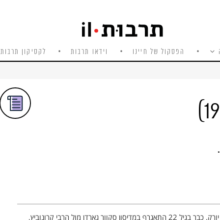
הפסקול של חיינו
וידאו תרבות
לקסיקון תרבות 
התאגרף במשקל קל ובינוני בשנות הארבעים בניו יורק. כבר בגיל 22 התאגרף במדיסון סקוור גארדן מול הרבי קרונוביץ,