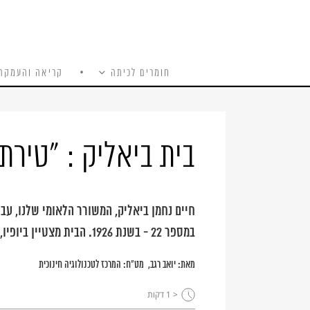
חומרים לכיתה
קריאה והעמקה
כל האתר
Ski
t
conten
בית ביאליק : "טירת
חיים נחמן ביאליק, המשורר הלאומי שלנו, עבר
במספר 22 - בשנת 1926. הבית מצטיין ביופיו, ובמשך שנים רבות, מאז 1937, שימש חדר עיון לתלמידים.
מאת:
יואב רגב
מט"ח: המרכז לטכנולוגיה חינוכית
< 1
דקות