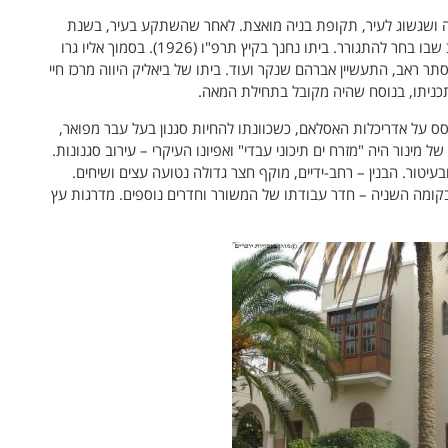
ה ושגשוג לעיר, תקופת בניה מואצת. לאחר שהשתקע בעיר, בשנת
1924, החליטה העיריה לקרוא על שמו את הרחוב שבו בחר להתגורר. ביתו נחנך בקיץ תרפ"ו (1926). בסמוך אליו גרו
סתר ראב, התעשיין אברהם שנקר ועוד. ביתו של ביאליק היווה מרכז חיי
תכניתו, בנוסח שהיה מקובל בתחילת המאה.
מבוסס על אדריכלות האסלאם, כשכוונתו להחיות סגנון בעל עבר מפואר,
 מינור היה "מזרח ים תיכוני עבדי" ואפיונו העיקרי – עירוב סגנונות.
בעיטור. הבנין – רחב-ידיים, מוקף חצר גדולה נטועה עצים ושיחים.
בקומה השניה – חדר עבודתו של המשורר וחדרים נוספים. מדרגות עץ