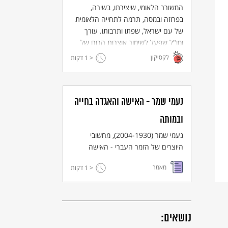
המשורר הלאומי, שיצירתו, בשירה,
בפרוזה ובמסה, תרמה לתחייה הלאומית
של עם ישראל, שפתו ותרבותו. עורך
ומו"ל שפעל לשימור אוצרות הרוח של
עם ישראל ולחידוש התרבות העברית:
לקסיקון
< 1
דקות
ייסד את "עונג שבת" ופעל להקמתם של
תיאטרון עברי, אופרה, מוזיאון תל אביב
ועוד.
נעמי שמר - האישה והאגדה בחייה
ובמותה
נעמי שמר (2004-1930), מחשובי
היוצרים של הזמר העברי - האישה
והאגדה בחייה ובמותה
מאמר
< 1
דקות
נושאים: