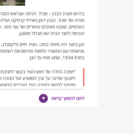
בדרום-מערב הבנין – מגדל. הכיפה שבראש המגדל ד
מורהו של מינור. הבנין דופן באריחי קרמיקה ועל
הפנימיים, שובצו מוטיבים עיטוריים של עצי תמר
הכניסה לחצר הבית הוא מברזל מסוגנן.
הגן בחצר היה מיוחד במינו. הצייר חיים גליקסברג
במרס 1934, שמע מפיו על הגן:
"ישיבה בחדרו של ראש העיר בקשר לחגיגות חצ
דיזנגוף שדיבר על ערך המאורע ועל הצורה ש
ומיפקד להישגי היצירה בעיר העברית הראשונה.
המוזמנים להשתתף בהכנות ובעצה טובה. ביא
רגל על רגל, הפטיר כמה הלצות, ותחת מבטו
לחצו להמשך קריאה
באולם. הוא הציע לצקת מטבע בעל ערך היסטו
ז'טון."
"את פרשת החגיגות יש לצמצם לשלושה ימים,
לסיים בהנחת אבן הפינה למפעל עירוני חדש, ש