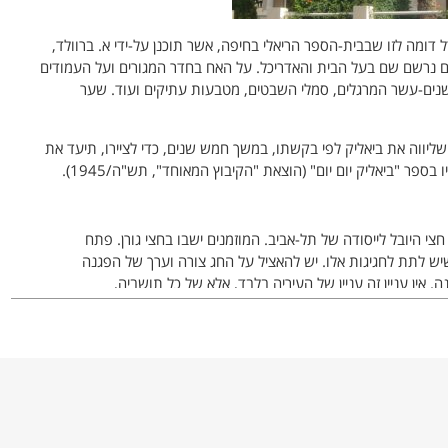
ומה לזו שבבית-הספר הריאלי בחיפה, אשר תוכנן על-ידי א. ברוולד,
יהם נרשם שם בעל הבית והאדריכל. על האח בחדר המגורים ועל העמודים
, שנים-עשר המרגלים, סמלי השבטים, מטבעות עתיקים ועוד. שער
, שליווה את ביאליק לפי בקשתו, במשך חמש שנים, כדי לציירו, תיעד את
פגישותיו עם המשורר הלאומי ופירסם את רשימותיו בספר "ביאליק יום יום" (הוצאת "הקיבוץ המאוחד", תש"ה/1945).
י היובל לייסודה של תל-אביב. המוזמנים ישבו בחצי גורן. פתח
יש לתת לחגיגות אלו. יש להאציל על החג צורה וערך של הפגנה
 אין עניין זה עניין של העיריה בלבד, אלא של כל תושביה,
ליק בא באיחור ונתבקש לשבת ע"י דיזנגוף. ישב ברחבות, הרכיב
 החם נמסה בן-רגע הקרירות הרשמית. הכל נעשה פשוט ואינטימי
רי ובו סמל העיר ודיוקנו של דיזנגוף ולעשות מזה העתקות בצורת
 בכדי שלא תפוג רוח החג ולא תהיה למעמסה. את החגיגות יש
חסרונו מורגש מאוד בעיר, כמו גן עירוני. ברצוני להביע את