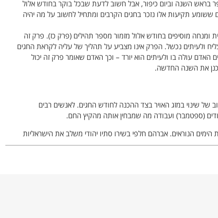
ר בראש השנה וביום כיפור, אבל חשוב לדעת שבכל בוקר בחודש אלול
ששומע תקיעות אלו נזכר בחגים הקרבים ומתחיל לחשוב על מה יהיה
רית ומנחה מוסיפים בחודש אלול מזמור מספר תהילים (פרק כז). פרק זה
צליח ולעיתים נכשל. הפרק אינו מצביע על תהליך של עליה לקראת החגים
 האדם עולה בו ולעיתים הוא יורד – וכך האדם שאומר פרק זה יכול
נן את השנה החדשה.
וב של שינוי במזג האויר בצד ההכנה לחודש החגים. לאנשים רבים
דים (ספטמבר) ועבודה מה שמבחין אותה מהקיץ החם.
הימים הנוראים. אברהם חלפי בשירו סתיו יהודי משלב את הישראליות
י שולח בי רמזי אלול". כך גם רחל שפירא בשירה 'שיר תשרי' מתייחסת
שתנים לעיני החקלאים. השכנים מתכוננים לימים הנוראים".
חות'. מבוגרים המתעניינים בתרבות ישראל מצטרפים לסיורים שבהם
ק באמירת הסליחות. וכך חווים משהו מאוירת אלול ומההכנה לראש