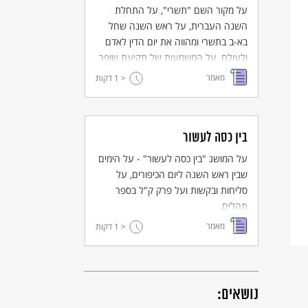
על מקור השם "תשרי", על התחלת
השנה העברית, על ראש השנה שחל
בא-ב בתשרי ומהווה את יום הדין לאדם
ולעולם, על המשמעות של תקיעת שופר
בראש השנה ועל תפילת "וּנְתַנֶה תוקף".
מאמר
< 1
דקות
בין כסה לעשור
על המושג "בין כסה לעשור" - על הימים
שבין ראש השנה ליום הכיפורים, על
סליחות ובקשות ועל פרק ק"ל בספר
תהלים.
מאמר
< 1
דקות
נושאים: