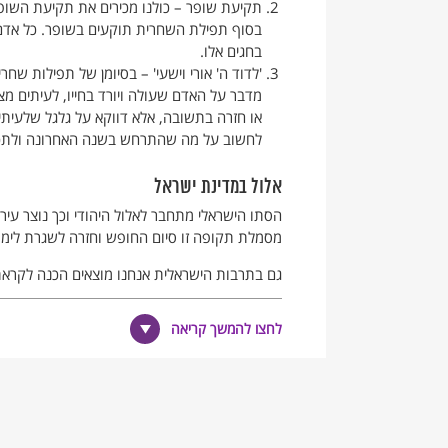
תקיעת שופר – כולנו מכירים את תקיעת השופ
בסוף תפילת השחרית תוקעים בשופר. כל אדם 
בחגים אלו.
'לדוד ה' אורי וישעי' – בסיומן של תפילות שח
מדבר על האדם שעולה ויורד בחייו, לעיתים מ
או חזרה בתשובה, אלא דווקא על גלגל שלעיתים
לחשוב על מה שהתרחש בשנה האחרונה ולתכ
אלול במדינת ישראל
הסתו הישראלי מתחבר לאלול היהודי וכך נוצר עיר
מסמלת תקופה זו סיום החופש וחזרה לשגרת לימו
גם בתרבות הישראלית אנחנו מוצאים הכנה לקראת 
ואת היהדות במשפט אחד: "סתיו יהודי בארץ אבותי
לחקלאות הישראלית ולצפיה לחגי תשרי: "השמים מ
לחצו להמשך קריאה
לאחרונה אנחנו עדים לתופעה חדשה – 'סיורי סלי
מתארחים בבתי כנסת של עדות המזרח ולוקחים חל
השנה ויום הכיפורים.