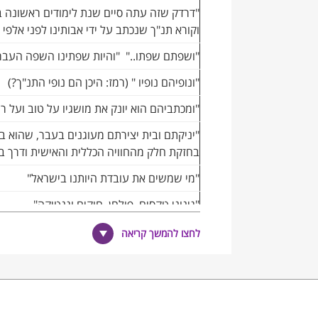
"דרדק שזה עתה סיים שנת לימודים ראשונה ב
וקורא תנ"ך שנכתב על ידי אבותינו לפני אלפי 
"ושפתם שפתו.." "והיות שפתינו השפה העבר
"ונופיהם נופיו " (רמז: היכן הם נופי התנ"ך?)
"ומכתביהם הוא יונק את מושגיו על טוב ועל ר
"יניקתם ובית יצירתם מעוגנים בעבר, שהוא ב
בחזקת חלק מהחוויה הכללית והאישית ודרך ביט
"מי שמשים את עובדת היותנו בישראל"
"גינוני טקסים, פולחן, חוקים וגנטיקה"
לחצו להמשך קריאה
4.
שולמית אלוני מדגישה שבזכות הציונות העם הי
כמיעוט בגטו מוקף סביבה זרה, לעם ריבוני בעל ת
בהתפתחותו התרבותית-לאומית"
ציינו שני הוגים שלמדנו שמסכימים עם הרעיון המ