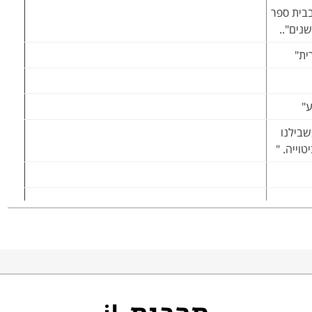
בית ספר
שנים"..
ית"
ע"
שבילנו
וייה. "
הודי עבר שינוי מהפכני (מטמורפוזה) – "מעדה דתית סגורה ומשתמרת
רבות וכוחות דינאמיים לפרוץ קדימה ולהוסיף חוליות חדשות
רכזי שלעיל – הסבירו את הקשר.