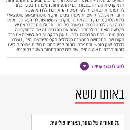
הפוליטיים. שנית – המעמד הבינוני. חוקרים רבים מציינים שההתפתחות
הדמוקרטית קשורה בטבורה גם להתפתחות המעמד הבינוני, כלומר
להתפתחות הבורגנות. לפי תפיסת החוקרים הללו המהפכה
החברתית-כלכלית היוצרת מעמד ביניים חזק, אוטונומי ובאופן פוטנציאלי
בלתי תלוי במדינה, מזינה את הדמוקרטיה ומשמשת לה תנאי הכרחי. אך
נדמה שיש לבחון הנחה זו באורח ביקורתי יותר ולנסות לברר אם יש
בקביעה הזאת כדי להסביר באמת את התבססותה של הדמוקרטיה
במקומות שבהם התבססה. נדרשת אכן בדיקה יסודית לשאלה אם בכל
מקום שבו התרחשה המהפכה הכלכלית הקפיטליסטית, היינו, נוצרה
כלכלת שוק חופשי והתפתחו כוחות קפיטליסטיים חזקים, אמנם הופיעו
כוחות חברתיים אוטונומיים, שהובילו להתפתחות משטר דמוקרטי.
המסקנה המתבקשת מעיון ביקורתי כזה היא כי התפתחות כלכלית היא
אולי – וכאן יש להדגיש את המילה אולי – תנאי הכרחי אבל לא תנאי
לחצו להמשך קריאה
מספיק להתפתחותו ולגיבושו של משטר דמוקרטי. עיון, ולוּ שטחי,
בהיסטוריה האירופית מגלה כי לעתים קרובות אין תאימות בין התפתחות
הקפיטליזם לבין זו של הדמוקרטיה. כך למשל בגרמניה של סוף המאה
ה-19 היתה התפתחות קפיטליסטית תעשייתית עצומה, אולם
התפתחות הדמוקרטיה בה היתה יותר מפותלת ובסופו של דבר בלתי
באותו נושא
מושלמת. בימינו בכמה מדינות באסיה, למשל בקוריאה, חלה במשך
תקופה ארוכה למדי התפתחות כלכלית חזקה ונוצרה שכבת ביניים
בורגנית, אולם יחסה של הבורגנות הקוריאנית למשטר הדמוקרטי היה
וממשיך להיות בעייתי. המסקנה המתבקשת היא שהתפתחות
קפיטליסטית כשלעצמה אינה ערובה להתפתחות דמוקרטית, וכי
התפתחותה של הדמוקרטיה קשורה אמנם לקפיטליזם, אולם רק
לקפיטליזם היוצר סוג מסוים של בורגנות, ולאחר מכן מאפשר גם
על תאוריה של מוסר, תאוריה פוליטית
התפתחות של דפוסים מסוימים של תנועות פועלים. התפתחותו של זן