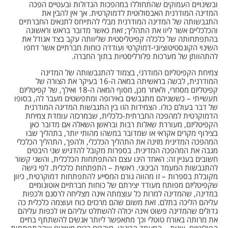
ובשינויים העמוקים שהתחוללו במהפכות הגדולות ובעטיים הפכה
המדינה המודרנית האבסולוטית לדמוקרטית. אך אין להבין את
התגבשותה של המדינה המודרנית מבלי להתייחס לתנאים החברתיים
והכלכליים אשר ליוו את התהליך; זאת כאשר מדובר בראש וראשונה
בהתפתחותה של כלכלה קפיטליסטית שליוותה עקב בצד אגודל את
השינוי הקונסטיטוציוני-דמוקרטי ועודדה כוחות חברתיים אשר דחפו
להתהוותן של מערכות פלורליסטיות בתוך החברה.
צמיחת הקפיטליזם המודרני, בצמוד להתגבשותה של המדינה
המודרנית, לבשה בראשיתה במאה ה-16 בעיקר את הצורה של
קפיטליזם מסחרי, ולאחר מכן, מסוף המאה ה-18 ואילך, של קפיטליזם
תעשייתי – כששניהם מתגבשים באירופה ומתפשטים מעבר לה, בסופו
של דבר בעולם כולו. הצמידות הזו בין התגבשות המדינה המודרנית
הדמוקרטית למהפכה החברתית-כלכלית, שבמרכזה עומדת צמיחת
הקפיטליזם, מעוררת שאלות רבות ובראשן השאלה אם מדובר כאן
בצירוף מקרים אקראי או שמדובר במשהו מהותי יותר, בתהליך שבו
המהפכה המדינית מזינה את התהליך הכלכלי, ולהפך, התהליך הכלכלי
מגבה את המהפכה המדינית. בספרות מקובל להדגיש שני היבטים
חשובים בעניין זה: האחד הינו עצם ההתפתחות הכלכלית, והשני קשור
להתגבשות המעמד הבינוני. ראשית – התפתחות כלכלית. לפי גישה
מקובלת בספרות – זו מהווה גורם המסייע להתפתחות דמוקרטית, כיוון
שקפיטליזם מפותח מעודד יצירתם של כוחות חברתיים אוטונומיים
במדינה, שהמדינה למרות כל עוצמתה אינה מצליחה לרסנם ולכפות
עליהם הליכה בתלם. זאת משום שהם מרכזים כוח ועוצמה כלכלית כה
גדולים שהמדינה פשוט אינה יכולה להשתלט עליהם או לכפות עליהם
את מרותה באורח טוטלי וכך מתאפשר ליותר אנשים להשתתף בחיים