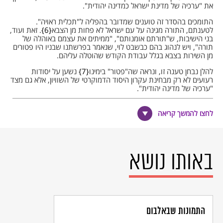
את "ערכיה של מדינת ישראל כמדינה יהודית".
התומכים בהסדר זה טוענים שמדובר בהפליה ל"תכלית ראויה".
לטענתם, התורה מגינה על עם ישראל לא פחות מן הצבא
6
. זאת ועוד,
בני הישיבות, ש"תורתם אומנותם", "ממיתים את עצמם באוהלה של
תורה", ויש לנהוג בהם כבשבט לוי, שנאמר בפרשתנו שבניו היו פטורים
מן השירות בצבא בגלל עבודת הקודש שהוטלה עליהם.
להלן נבחן טענה זו, ונראה שה"פטור" בימינו
7
נשען על יסודות
רעועים לא רק מבחינת עקרון היסוד הדמוקרטי של השוויון, אלא גם מצד
"ערכיה של מדינה יהודית".
כל יוצא צבא בישראל
לחצו להמשך קריאה
בראשית הפרשה, ה' מצווה את משה "שאו את ראש כל עדת בני
ישראל", תוך הדגשה שמדובר בראויים לשרת בצבא: "מבן עשרים שנה
ומעלה, כל יוצא צבא בישראל" (במדבר א, ג). בהמשך נאמר כמה פעמים
באותו נושא
שבני לוי לא נמנו עמהם (א, מז, מט; ב, לג), בלא שנתפרש טעם
הדבר
8
, אך ממקומות אחרים במקרא עולה שיסוד שחרור הלויים מן
הצבא היה נטל אחר שעמסו על שכמם, "עבודת הקודש".
מסיבה זו, בני לוי אינם נוטלים חלק ונחלה בירושת הארץ, פרט לערים
שהוקצו להם למגורים: "בעת ההיא הבדיל ה' את שבט הלוי לשאת את
ארון ברית ה', לעמֹד לפני ה' לשרתו, ולברך בשמו עד היום הזה. על כן
התמונות שבאלבום
לא היה ללוי חלק ונחלה עם אחיו, ה' הוא נחלתו" (דברים י, ח-ט). אף לא