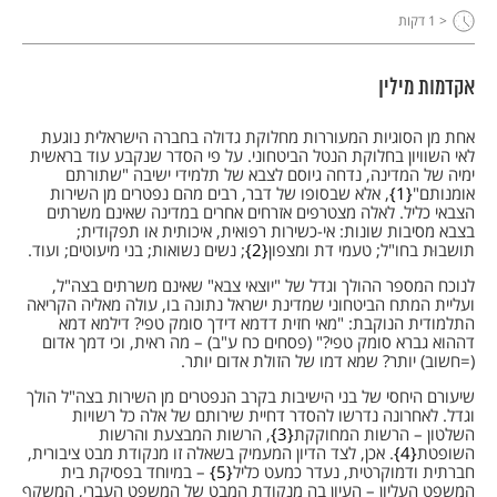
< 1
דקות
אקדמות מילין
אחת מן הסוגיות המעוררות מחלוקת גדולה בחברה הישראלית נוגעת
לאי השוויון בחלוקת הנטל הביטחוני. על פי הסדר שנקבע עוד בראשית
ימיה של המדינה, נדחה גיוסם לצבא של תלמידי ישיבה "שתורתם
אומנותם"
1
, אלא שבסופו של דבר, רבים מהם נפטרים מן השירות
הצבאי כליל. לאלה מצטרפים אזרחים אחרים במדינה שאינם משרתים
בצבא מסיבות שונות: אי-כשירות רפואית, איכותית או תפקודית;
תושבוּת בחו"ל; טעמי דת ומצפון
2
; נשים נשואות; בני מיעוטים; ועוד.
לנוכח המספר ההולך וגדל של "יוצאי צבא" שאינם משרתים בצה"ל,
ועליית המתח הביטחוני שמדינת ישראל נתונה בו, עולה מאליה הקריאה
התלמודית הנוקבת: "מאי חזית דדמא דידך סומק טפי? דילמא דמא
דההוא גברא סומק טפי?" (פסחים כח ע"ב) – מה ראית, וכי דמך אדום
(=חשוב) יותר? שמא דמו של הזולת אדום יותר.
שיעורם היחסי של בני הישיבות בקרב הנפטרים מן השירות בצה"ל הולך
וגדל. לאחרונה נדרשו להסדר דחיית שירותם של אלה כל רשויות
השלטון – הרשות המחוקקת
3
, הרשות המבצעת והרשות
השופטת
4
. אכן, לצד הדיון המעמיק בשאלה זו מנקודת מבט ציבורית,
חברתית ודמוקרטית, נעדר כמעט כליל
5
– במיוחד בפסיקת בית
המשפט העליון – העיון בה מנקודת המבט של המשפט העברי, המשקף