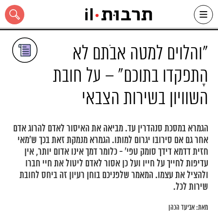
Ski
t
conten
"והלוים למטה אבֹתם לא
הָתפקדו בתוכם" – על חובת
השוויון בשירות הצבאי
כל האתר
הגמרא במסכת סנהדרין עד. מביאה את האיסור לאדם להרוג אדם
אחר גם אם סירובו יגרום למותו. הגמרא מנמקת זאת בכך ש'מאי
חזית דדמא דידך סומק טפי' - כלומר דמך אינו אדום יותר, אין
עדיפות לחייך על חייו ועל כן אסור לאדם ליטול את חיי חברו
ולהציל את עצמו. המאמר שלפניכם בוחן רעיון זה ביחס לחובת
שירות לכל.
מאת:
אביעד הכהן