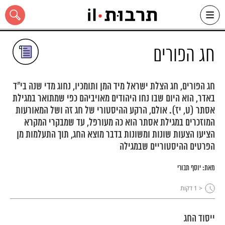
Ski
t
conten
חג הפורים
חג הפורים, חג הצלת ישראל מיד המן ותומכיו, נחוג מדי שנה בי"ד
באדר, הוא היום שבו נחו היהודים מאויביהם כפי שמתואר במגילת
כל האתר
אסתר (ט, יז). אולם, הרקע ההיסטורי של חג זה ושל המאורעות
המוזכרים במגילת אסתר הוא כה מעורפל, עד שמבקרי המקרא
הציעו הצעות שונות ומשונות בדבר מוצא החג, תוך התעלמות מן
הפרטים ההיסטוריים שבמגילה
מאת:
יוסף תבורי
< 1
דקות
ייסוד החג