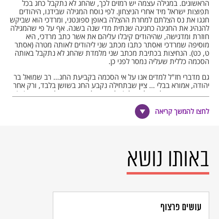
הראשונים. במגילה עצמה יש רמזים לכך, שהחג לא נתקבל כחג בכל
תפוצות ישראל מיד אחרי הניצחון. לפי נוסח המגילה שבידנו, היהודים
חגגו את נס הצלתם למחרת ההצלה באופן ספונטני, ומרדכי הוא שביקש
להנהיג את החגיגה כחגיגה שנתית מדי שנה בשנה. אף על פי שהמגילה
חוזרת ומדגישה, שהיהודים קיבלו עליהם את אשר כתב מרדכי, היא
מוסיפה שמרדכי ואסתר כתבו מכתב שני ליהודים לאותה מטרה (אסתר
ט, כט). הנחיצות בכתיבת מכתב שני מלמדת שהחג לא נתקבל באותה
הסכמה כללית שעליה נמסר לפני כן.
גם מדברי חז"ל למדים אנו על אי הסכמה בקביעת החג… רב שמואל בר
יהודה, אמורא בבלי … ציין שבתחילה נקבע החג בשושן בלבד, ורק אחר
כך הוא נקבע בכל העולם כולו (תלמוד בבלי, מסכת מגילה דף ז עמ' א).
… לעומת זאת, התלמוד מציין שממשמעות דברי המגילה אפשר ללמוד
שבתחילה היה החג נחוג רק בערי פרזות, ואילו המוקפות [=הערים
לחצו להמשך קריאה
המוקפות חומה] לא נהגו בו כלל (שם דף ב עמ' ב). בן דורו
הארץ-ישראלי של רב יהודה בר שמואל, רבי שמואל בר יצחק, מסר
שהייתה מחלוקת בין אסתר, שתבעה מן החכמים "קבעוני לדורות
[=קִבעו את חג הפורים לדורות]", לבין החכמים שהתנגדו לכך משום
שחששו שמא קביעה זו תעורר את קנאת אומות העולם נגד ישראל (שם
באותו נושא
דף ז עמ' א)…
דברי שני האמוראים משתלבים בתיאור של חג שעבר תהליך של מיסוד,
חרף התנגדות של חלק ממנהיגי היהדות.
…..
ברבות הימים הפך חג פורים לאחד החגים החשובים בלוח השנה
היהודי…
2
עושים פרצוף