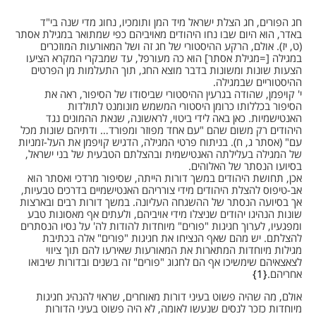
חג הפורים, חג הצלת ישראל מיד המן ותומכיו, נחוג מדי שנה בי"ד
באדר, הוא היום שבו נחו היהודים מאויביהם כפי שמתואר במגילת אסתר
(ט, יז). אולם, הרקע ההיסטורי של חג זה ושל המאורעות המוזכרים
במגילה [=מגילת אסתר] הוא כה מעורפל, עד שמבקרי המקרא הציעו
הצעות שונות ומשונות בדבר מוצא החג, תוך התעלמות מן הפרטים
ההיסטוריים שבמגילה.
י' קויפמן, שהודה בגרעין ההיסטורי שביסודו של הסיפור, ראה את
הסיפור בכללותו כרומן היסטורי המשמש מונומנט לתולדות
האנטישמיות. כאן באה לידי ביטוי, לראשונה, שנאת ההמונים נגד
היהודים רק משום שהם "עם אחד מפוזר ומפורד… ודתיהם שונות מכל
עם" (אסתר ג, ח). בניתוח פרטי המגילה, הדגיש קויפמן את העל-זמניות
של המגילה בעלילתה האנטישמית ובהצלתם הטבעית של בני ישראל,
בסיועו הנסתר של האלוהים.
אכן, תחושת היהודים במשך דורות הייתה, שסיפור מרדכי ואסתר הוא
אב-טיפוס להצלת היהודים מידי צורריהם האנטישמיים בדרכים טבעיות,
אך בסיועה הנסתר של ההשגחה העליונה. במשך דורות רבים ובארצות
שונות הנהיגו יהודים שניצלו מידי אויביהם, ולעתים אף מאסונות טבע
ומפגעיו, לערוך חגיגות "פורים" מיוחדות להודות לה' על נסיו הנסתרים
להצלתם. יש מהם שאף הנציחו את חגיגות "פורים" אלה בכתיבת
מגילות מיוחדות המתארות את המאורעות שאירעו להם תוך ציווי
לצאצאיהם שימשיכו אף הם לחגוג "פורים" זה בשנים ובדורות שיבואו
אחריהם.
1
אולם, מה שהיה פשוט בעיני דורות מאוחרים, שראוי להנהיג חגיגות
מיוחדות כזכר לנסים שנעשו לאומה, לא היה פשוט בעיני הדורות