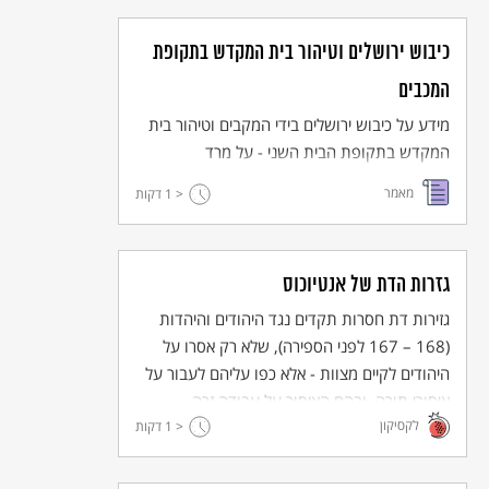
כיבוש ירושלים וטיהור בית המקדש בתקופת
המכבים
מידע על כיבוש ירושלים בידי המקבים וטיהור בית
המקדש בתקופת הבית השני - על מרד
החשמונאים בירושלים ומלחמתם ביוונים (נגד
מאמר
< 1
דקות
המלך אנטיוכוס אפיפנס).
גזרות הדת של אנטיוכוס
גזירות דת חסרות תקדים נגד היהודים והיהדות
(168 – 167 לפני הספירה), שלא רק אסרו על
היהודים לקיים מצוות - אלא כפו עליהם לעבור על
איסורי תורה, ובהם האיסור על עבודה זרה.
לקסיקון
< 1
דקות