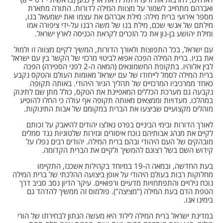
ואברהם מתחייב לשמור על מצוות המילה לדורות. התורה מתארת
מספר אירועי ברית מילה: מילת אברהם את עצמו ואת ישמעאל בנו,
מילתם של אנשי שכם, מילת בנו של משה רבנו על-ידי ציפורה אמו
ומילת יהושע בן-נון את כל הזכרים לקראת הכניסה לארץ ישראל.
עם ישראל, בכל התפוצות ולאורך הדורות, המשיך לקיים מצווה זו ולמוּל
את בניו. ברית המילה הפכה אפוא לביטוי מרכזי של הקשר בין עם ישראל
לבין אלוהיו. בתקופת החשמונאים (המאה ה-2 לפני הספירה) הפכה
ברית המילה לסמל לייחודו של עם ישראל מאומות העולם והטקס נקבע
כאחד ממרכיביו המרכזיים של תהליך הגיור היהודי. באותה תקופה
נקבעה גם מערכת הכללים המאפיינת את הטקס, כולל מתן שם לתינוק
במהלכו. מעדויות וממצאים מאותה תקופה אף עולה כי החלו להופיע
מוהלים מקצועיים שביצעו את הברית במקומם של אבות התינוקות.
לאורך הדורות ובימי הביניים בפרט נאלצו יהודים להיאבק על זכותם
לקיים את מנהג אבותיהם נוכח איסורים וגזירות שלטוניות נגד סמלים
מובהקים של העם היהודי ובהם ברית המילה. יהודים רבים נפלו על
קידוש השם בשל רצונם להמשיך ולקיים את הברית הקדומה.
בעת החדשה, ובמאה ה-19 במיוחד בקהילות אשכנז, התקיימו
מחלוקות רבות בעולם היהודי על אופן ביצועה ההלכתי של ברית המילה
נוכח גילויים והתפתחויות מדעיים ורפואיים. עיקר הדיון נסב סביב דרך
הטפת הדם בעת המילה ("מציצה"). פולמוס זה ממשיך להדהד גם
בימינו אנו.
במדינת ישראל ברית המילה לילוד היא מעשה הנתון לבחירתו של הורי