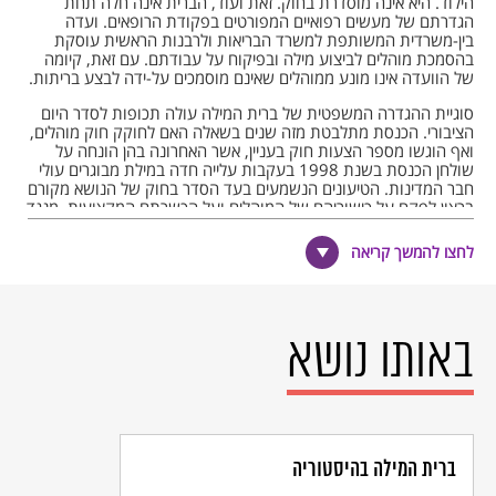
הילוד. היא אינה מוסדרת בחוק. זאת ועוד, הברית אינה חלה תחת
הגדרתם של מעשים רפואיים המפורטים בפקודת הרופאים. ועדה
בין-משרדית המשותפת למשרד הבריאות ולרבנות הראשית עוסקת
בהסמכת מוהלים לביצוע מילה ובפיקוח על עבודתם. עם זאת, קיומה
של הוועדה אינו מונע ממוהלים שאינם מוסמכים על-ידה לבצע בריתות.
סוגיית ההגדרה המשפטית של ברית המילה עולה תכופות לסדר היום
הציבורי. הכנסת מתלבטת מזה שנים בשאלה האם לחוקק חוק מוהלים,
ואף הוגשו מספר הצעות חוק בעניין, אשר האחרונה בהן הונחה על
שולחן הכנסת בשנת 1998 בעקבות עלייה חדה במילת מבוגרים עולי
חבר המדינות. הטיעונים הנשמעים בעד הסדר בחוק של הנושא מקורם
ברצון לפקח על כישוריהם של המוהלים ועל הכשרתם המקצועית. מנגד
ניצבת העמדה כי מדובר בהליך טקסי-דתי אשר הסדרתו צריכה
להיעשות בכלים מסורתיים. כמו כן, מועלה החשש כי הדבר עלול לעודד
לחצו להמשך קריאה
חקיקה בתחום זה במדינות שונות העלולות להגביל את יכולתם החוקית
של יהודים לקיים את מצוות המילה.
באותו נושא
ברית המילה בהיסטוריה