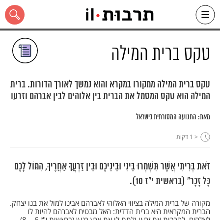
Ski
t
conten
טקס ברית המילה
טקס ברית המילה ממקורו במקרא והוא נמשך לאורך הדורות. ברית
המילה הוא טקס המסמל את הברית בין אלוהים לבין אברהם וזרעו
כל האתר
מאת:
התנועה המסורתית בישראל
< 1
דקות
זֹאת בְּרִיתִי אֲשֶׁר תִּשְׁמְרוּ בֵּינִי וּבֵינֵיכֶם וּבֵין זַרְעֲךָ אַחֲרֶיךָ, הִמּוֹל לָכֶם
כָּל זָכָר" (בראשית י"ז 10).
מקורה של ברית המילה בציווי האלוהי לאברהם אבינו למול את בנו יצחק.
הברית המקראית היא ברית הדדית: האל מבטיח לאברהם להיות לו
לאלהים, להרבות את זרעו ולתת לו את ארץ כנען (בראשית י"ז 6 – 8)