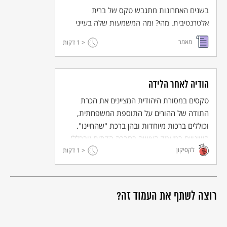
בשנים האחרונות מתגבש טקס של ברית
אלטרנטיבית. מהי? ומה המשמעות שלה בעייני
העושים אותה?
מאמר
< 1
דקות
הודיה לאחר הלידה
טקסים במסורת היהודית המציינים את הכרת
התודה של ההורים על התוספת המשפחתית,
וכוללים ברכות מיוחדות ובהן ברכת "שהחיינו".
השינויים במעמד האישה בחברה הדתית (ובכלל)
לקסיקון
< 1
השפיעו גם על טקסי ההודיה ועל מקומה של האֵם
דקות
בטקסים אלו.
רוצה לשתף את העמוד זה?