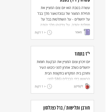
עשרה (יו"ד) בטבת
עשרה בטבת הוא יום צום המציין את
תחילת המצור של נבוכדנאצר מלך בבל
על ירושלים - על השתלטות בבל על
ממלכת יהודה, על צדקיהו מלך יהודה
ויחסו לבבל ועל המצור של נבוכדנאצר
מאמר
< 1
דקות
על ירושלים.
י"ז בתמוז
יום זיכרון וצום המציין את הבקעת חומות
ירושלים כשלב אחרון לפני כיבוש העיר
וחורבן בית המקדש בתקופת הבית
הראשון בידי הבבלים (586 לפני
הספירה) ובתקופת הבית השני בידי
לקסיקון
< 1
דקות
הרומאים (70 לספירה).
חורבן ותלישות / ברל כצנלסון