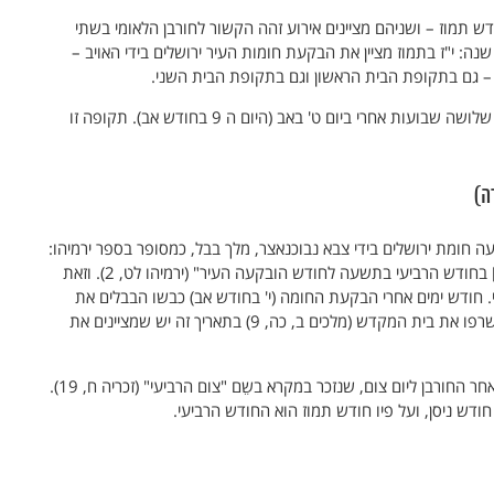
דש תמוז – ושניהם מציינים אירוע זהה הקשור לחורבן הלאומי בשתי
קופות היסטוריות שונות – ובהפרש של כ- 650 שנה: י"ז בתמוז מציין את הבקעת חומות העיר ירושלים בידי האויב –
 – גם בתקופת הבית הראשון וגם בתקופת הבית השני.
חשוב לציין יום זה מתחיל תקופת אבל שמסתיימת שלושה שבועות אחרי ביום ט' באב (היום ה 9 בחודש אב). תקופה זו
 לפני הספירה, הובקעה חומת ירושלים בידי צבא נבוכנאצר, מלך בבל, כמסופר בספר ירמיהו:
"בעשתי עשרה [=11] שנה לצדקיהו [מלך יהודה] בחודש הרביעי בתשעה לחודש הובקעה העיר" (ירמיהו לט, 2). וזאת
חודש ימים אחרי הבקעת החומה (י' בחודש אב) כבשו הבבלים את
ירושלים, הרסו את בתיה והעלו אותם באש – וגם שרפו את בית המקדש (מלכים ב, כה, 9) בתאריך זה יש שמציינים את
יום הבקעת חומת ירושלים בידי נבוכנאצר נקבע לאחר החורבן ליום צום, שנזכר במקרא בשֵם "צום הרביעי" (זכריה ח, 19).
דש ניסן, ועל פיו חודש תמוז הוא החודש הרביעי.