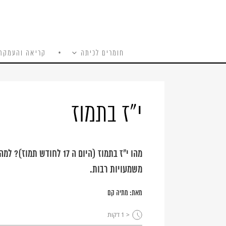
חומרים לכיתה
קריאה והעמקה
כל האתר
Ski
t
conten
י"ז בתמוז
מהו י"ז בתמוז (היום ה 17 
משמעויות רבות.
מאת:
מתיה קם
< 1
דקות