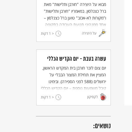
מבוא על היצירה "חורבן ותלישות" מאת
ברל כצנלסון. במאמריו "חורבן ותלישות"
ו"מקורות לא-אכזב" טוען ברל כצנלסון –
אחד ממנהיגי תנועת העבודה בתקופה
שלפני קום המדינה – כי ניתוק מהמקורות
על היצירה
< 1
דקות
היהודיים יוביל באופן בלתי נמנע
להידלדלות רוחנית של חיי היהודים
בזמננו.
עשרה בטבת - יום הקדיש הכללי
יום צום לזכר חורבן בית המקדש הראשון,
המציין את תחילת המצור הבבלי על
ירושלים (588 לפני הספירה). ובימינו
קיבל משמעות נוספת – יום הקדיש הכללי
לשואה.
לקסיקון
< 1
דקות
נושאים: