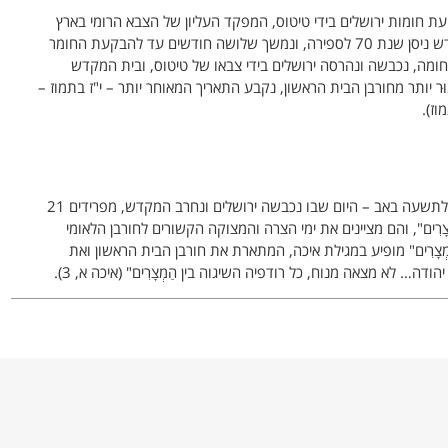
פירה מציין את הבקעת חומות ירושלים בידי טיטוס, המפקד העליון של הצבא הרומי בארץ
ישראל. המצור של הרומאים על ירושלים החל בחודש ניסן שנת 70 לספירה, ונמשך שלושה חודשים עד להבקעת החומר
ה, נכבשה ונהרסה ירושלים בידי צבאו של טיטוס, ובית המקדש
יותר מחורבן הבית הראשון, נקבע התאריך המאוחר יותר – י"ז בתמוז –
וז).
בין י"ז בתמוז – היום שבו הובקעה חומת ירושלים, לתשעה באב – היום שבו נכבשה ירושלים ונחרב המקדש, מפרידים 21
צָרִים", והם מציינים את ימי הצרה והמצוקה הקשורים לחורבן הלאומי
מְצָרִים" מופיע במגילת איכה, המתארת את חורבן הבית הראשון ואת
… לא מצאה מנוח, כל רודפיה השיגוה בין הַמְצָרִים" (איכה א, 3).
נהגי אבלות: לא מקיימים חתונות, לא עורכים סעודות שמחה, לא לובשים
של ימי "בין המצרים" הם תשעת הימים האחרונים – מראש חודש אב ועד