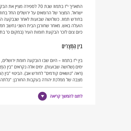
התאריך י"ז בתמוז שנת 70 לס
בחודש תמוז. כשלושה שבועות לאחר שנבקעה החומ
הועלה באש. מאחר שחורבן הבית השני נחשב חמוּר 
כיום צום לזכר הבקעת חומות העיר (במקום ט' בתמ
בין הַמְצָרִים
ימים (שלושה שבועות). ימים אלה נקראים "בין הַמְ
(ראה "נושאים קודמים" לחודש אב). הביטוי "בין הַ
מצבה של ממלכת יהודה בעקבות החורבן: "גלתה יהודה
על-פי המסורת נוהגים לקיים בימי "בין המצרים" מ
לחצו להמשך קריאה
בגדים חדשים, לא מסתפרים ולא מתגלחים. שיאם 
לתשעה באב.
י"ז בתמוז בעיני המשנה