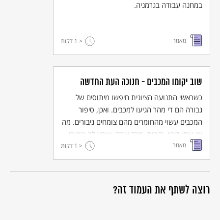
היכונו אפוא ברוחכם, כי מחר עם שחר תתנגשו עם האויב".
במחנה עבודה בגרמניה.
יוסף בן ממתיהו, קדמוניות היהודים, חלק ג ספר שנים עשר. תרגום
לעברית: אברהם שליט, מוסד ביאליק, תשכ"ג.
מאמר
< 1
דקות
שוב יקומו המכבים - חנוכה העת החדשה
כשראשי התנועה הציונית חיפשו מיתוסים של
גבורה הם די מהר הגיעו למכבים. ואכן, סיפור
המכבים עשוי מהחומרים מהם צומחים גיבורים. מה
אין שם: דיכוי, גזירות, מרד צודק, אומץ לב וכמובן
מאמר
< 1
נס. איך אפשר בלי איזה נס קטן. במאמר המצורף
דקות
מנתח המחבר את הזיקה הישירה בין התנועה
הציונית למכבים ולחג החנוכה.
רוצה לשתף את העמוד זה?