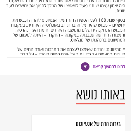
הייתה מכוונת נגד אנטיוכוס ומנלאוס שודדי המקדש, למרות שבשעתו
היה יאסון עצמו שותף פעיל למאמציו של המלך להפוך את ירושלים לעיר
יוונית.
בסוף שנת 168 לפני הספירה חזר המלך אנטיוכוס ליהודה וכבש את
ירושלים – כיבוש שהיה מלווה בהרג רב באוכלוסייה היהודית. בעקבות
הכיבוש התרוקנה ירושלים מתושביה היהודים. חומת העיר נהרסה,
והמצודה החדשה שנבנתה במקומה – החקרה – הייתה למעוזם של
המתייוונים בהנהגתו של מנלאוס.
* מתייוונים: יהודים שאימצו לעצמם את התרבות ואורח החיים של
היוונים, לפעמים עד כדי ויתור על אורח החיים היהודי – על הדת
והמסורת היהודית.
לחצו להמשך קריאה
כיבוש ירושלים בידי המקבים
כאמור, מרד החשמונאים פרץ במודיעין – ולא בירושלים – בשנת 167
באותו נושא
לפני הספירה. שלוש שנים נלחמו החשמונאים בצבאותיו של המלך
אנטיוכוס אפיפנס – עד שהצליחו לכבוש את ירושלים. מתתיהו
החשמונאי עמד בראש המרד במשך כשנה, ולאחר מותו עבר הפיקוד על
המרד לבנו השלישי, יהודה, שנודע בכינוי "המקבי". יהודה נחשב
ל"מצביא היהודי המהולל ביותר של תקופת הבית השני", והוא שהוביל
את המורדים לכיבוש ירושלים בחודש כסלו שנת 164 לפני הספירה.
לכיבוש ירושלים קדמו כמה ניצחונות חשובים, ובעיקר הניצחון בקרב
גזרות הדת של אנטיוכוס
אמאוס*. ניצחון זה העמיד בסכנה את צבאו של אנטיוכוס בירושלים,
וחיזק מאוד את מעמדו של יהודה המקבי כמנהיג היהודים. מותו של