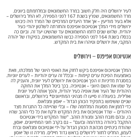
לעיר ירושלים היה חלק חשוב במרד החשמונאים ובמלחמתם ביוונים.
מרד החשמונאים, שפרץ בשנת 167 לפני הספירה, לא החל בירושלים –
אלא בעיר מודיעין – אך אחד היעדים המרכזיים של המרד היה כיבוש
ירושלים מידי המלך אנטיוכוס אפיפנס והחזרתה לשלטון יהודי כעיר
יהודית. שלוש שנים לחמו החשמונאים עד שהשיגו יעד זה. וביום כה
בכסלו בשנת 164 לפני הספירה כבשו החשמונאים, בפיקודו של יהודה
המקבי, את ירושלים וטיהרו את בית המקדש.
אנטיוכוס אפיפנס – וירושלים
המלך אנטיוכוס אפיפנס ביקש לחזק את האופי היווני של ממלכתו, וזאת
באמצעות הפיכת ערים קיימות – ובכלל זה ערים יהודיות – לערים יווניות.
במסגרת מדיניות זו הפך אנטיוכוס את ירושלים לעיר יוונית, והעניק לה
על שמו את השם היווני – אנטיוכיה. בכך ביטל המלך את החוקה
היהודית של העיר ואת אופיה כעיר יהודית, והפך אותה לעיר יוונית
ואלילית. בפעולה זו סייעו לו מנהיגי המתייוונים* בירושלים, ובראשם
שניים ששימשו בתפקיד הכוהן הגדול – יאסון ומנלאוס.
כדי לממן את מסעות המלחמה שלו – ובלי שהייתה כל התגרות מצד
היהודים – שדד אנטיוכוס את בית המקדש ולקח את כל כלי הזהב שהיו
בו, ובהם מזבח הזהב ומנורת הזהב. "שוד המקדש בידי אנטיוכוס
התקבל ביהודה בתדהמה ובזעם" – גם בקרב חוגי המתייוונים. יאסון,
שהודח בינתיים מכהונת הכוהן הגדול על-ידי אנטיוכוס ומנלאוס וברח
לעמון, החליט לחזור לירושלים בראש גדוד חיילים. מרידה זו של יאסון