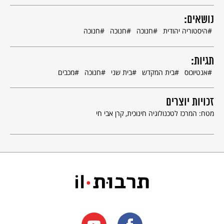
נושאים:
היסטוריה יהודית
חנוכה
חנוכה
חנוכה
תגיות:
אנטיוכוס
בית המקדש
בית שני
חנוכה
מכבים
זכויות יוצרים
פרט מצילום אחוזת קבר של משפחת כוהנים מתקופת הממלכה החשמונאית. בחזית
הקבר – עמודים יווניים (בסגנון דורי). בירושלים יש מצבות קבורה מתקופת הממלכה
מטח: המרכז לטכנולוגיה חינוכית
קרן אבי חי
החשמונאית, שהתקיימה כממלכה יהודית עצמאית במשך כ-70 שנה.
טיהור בית המקדש בידי המקבים
הפעולה הראשונה של יהודה בירושלים הייתה טיהור בית המקדש מן
הפסילים ועבודת האלילים:
המקבים הרסו את המזבח שנשאר (מזבח הָעוֹלָה), שאותו הפך אנטיוכוס
למזבח של האל זאוס, ובכך חילל אותו. במקומו של המזבח המחולל בנו
המקבים מזבח אבנים חדש. הם גם הכינו כלים חדשים למקדש, ובהם
מנורה, כדי לחדש את העבודה בבית המקדש. וביום כה בכסלו (שנת
164 לפני הספירה) הקריבו המקבים קרבן חדש על המזבח החדש וחגגו