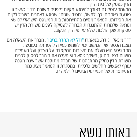
הדין כפסק של בית הדין.
המאמר עוסק גם בצורך להימנע מקיום "לפנים משורת הדין" כאשר זו
פוגעת באחרים. כך, למשל, "חסיד שוטה" שפוגע באחרים בשביל לקיים
את חסידותו. המאמר מסיים בהתייחסות בית המשפט הישראלי לנושא
ומראה שלמרות ההתנגדות הברורה לפסיקה לפנים משורת הדין יש
פסיקות שכן הולכות שלא על פי הדין הנקוב.
ד"ר מיכאל ויגודה, במאמרו
"ודל לא תהדר בריבו"
, מברר את השאלה אם
מצבו הכספי של הנאשם יכול לשמש כעילה להפחתה בעונשו.
מחד גיסא הוא מעלה את חשיבות ההקפדה על הצדק ועל העמידה
השווה בפני החוק, מאידך גיסא הוא מעלה את הצורך לפסוק לפנים
משורת הדין כחלק מהתנהגות של חברה מתוקנת אשר אינה מפנה
עורף לאנשים החלשים כלכלית. במסגרת זו המאמר מציג כמה
התייחסויות של חכמי ימי הביניים לדילמה זו.
באותו נושא