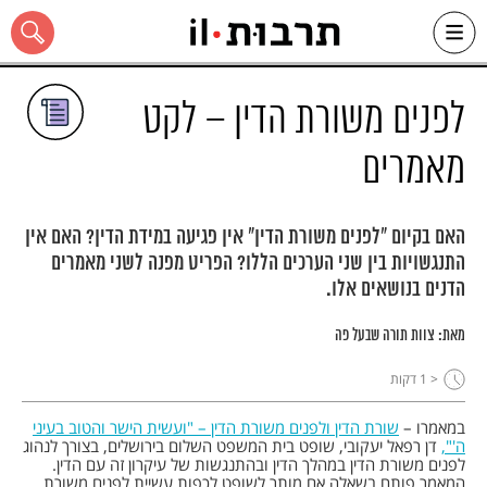
Ski
t
conten
לפנים משורת הדין – לקט
מאמרים
כל האתר
האם בקיום "לפנים משורת הדין" אין פגיעה במידת הדין? האם אין
התנגשויות בין שני הערכים הללו? הפריט מפנה לשני מאמרים
הדנים בנושאים אלו.
מאת:
צוות תורה שבעל פה
< 1
דקות
במאמרו –
שורת הדין ולפנים משורת הדין – "ועשית הישר והטוב בעיני
ה'",
דן רפאל יעקובי, שופט בית המשפט השלום בירושלים, בצורך לנהוג
לפנים משורת הדין במהלך הדין ובהתנגשות של עיקרון זה עם הדין.
המאמר פותח בשאלה אם מותר לשופט לכפות עשיית לפנים משורת