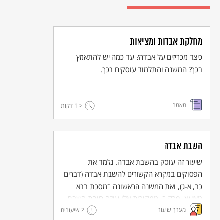
מחלקת אבדות ומציאות
כיצד מכריזים על אבדה? עד כמה יש להתאמץ
בכך? המשנה והתלמוד עוסקים בכך.
מאמר
< 1
דקות
השבת אבדה
שיעור זה עוסק בהשבת אבדה. נלמד את
הפסוקים במקרא הקשורים להשבת אבדה (דברים
כב, א-ג), ואת המשנה הראשונה במסכת בבא
מציעא, פרק ב. ממקורות אלו עולה חובת השבת
מערך שיעור
2 שיעורים
האבדה כאשר על האבדה יש סימן וניתן לייחס