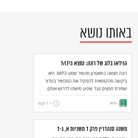
באותו נושא
הוידאו בלוג של רונה: נמצא MP3
רונה מצאה בתאטרון מכשיר שמע MP3. היא
ביקשה מהקופאית להפקיד את המכשיר במדור
שמירת חפצים (עד שיגיע מישהו לדרוש אותו)
ונאמר לה שהיא תידרש לשלם מכיסה עבור שמירת
וידאו
< 1
המכשיר. רונה מתרגזת שעליה להשקיע כסף כדי
דקות
להפקיד חפץ שלא היא איבדה. היא תוהה מדוע
היא צריכה לשלם והאם היא אחראית על מי שאיבד
את המכשיר.
משנה סנהדרין פרק ד משניות א, ג-ד