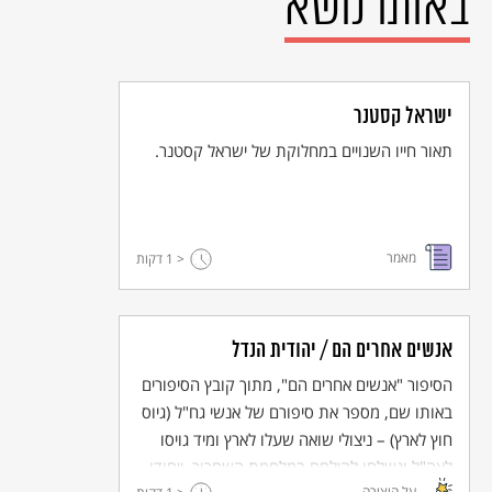
באותו נושא
ישראל קסטנר
תאור חייו השנויים במחלוקת של ישראל קסטנר.
מאמר
< 1
דקות
אנשים אחרים הם / יהודית הנדל
הסיפור "אנשים אחרים הם", מתוך קובץ הסיפורים
באותו שם, מספר את סיפורם של אנשי גח"ל (גיוס
חוץ לארץ) – ניצולי שואה שעלו לארץ ומיד גויסו
לצה"ל ונשלחו להילחם במלחמת השחרור. ייחודו
על היצירה