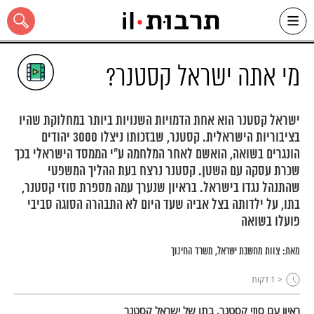
Ski
t
conten
מי אתה ישראל קסטנר?
ישראל קסטנר הוא אחת הדמויות השנויות ביותר במחלוקת שהיו
בציבוריות הישראלית. קסטנר, שבזכותו ניצלו 3000 יהודים
כל האתר
הונגרים בשואה, הואשם לאחר המלחמה ע"י הממסד הישראלי בכך
שכרת עסקה עם השטן. קסטנר נרצח בעת ההליך המשפטי
שהתנהל נגדו בישראל. בראיון שנערך עמה מספרת סוזי קסטנר,
בתו, על ילדותה בצל אביה שעד היום לא התבהרה הסוגה סביבי
פועלו בשואה
מאת:
צוות מחשבת ישראל, משרד החינוך
< 1
דקות
ראיון עם סוזי קסטנר, בתו של ישראל קסטנר