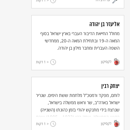
של הסיפור באימוץ נקודת המבט של העולים
< 1
דקות
עצמם – ולא של החברה הקולטת אותם. עמדה זו
– המבט מן השוליים החברתיים ומהפרספקטיבה
של היחיד החריג והחלש – מאפיינת גם את
אליעזר בן יהודה
כתיבתה המאוחרת יותר של הנדל.
מחולל החייאת הדיבור העברי בארץ ישראל בסוף
המאה ה-19 ובתחילת המאה ה-20, ממחדשי
השפה העברית ומחבר מילון בן יהודה.
לקסיקון
< 1
דקות
יצחק רבין
לוחם, מפקד ורמטכ"ל מלחמת ששת הימים. שגריר
ישראל בארה"ב, שר וראש ממשלה בישראל,
שנרצח בידי מתנקש יהודי בזמן כהונתו (השנייה)
כראש הממשלה. יצחק רבין (1922 – 1995) שירת
לקסיקון
< 1
כל חייו את המדינה מתוך תחושת אחריות ושליחות
דקות