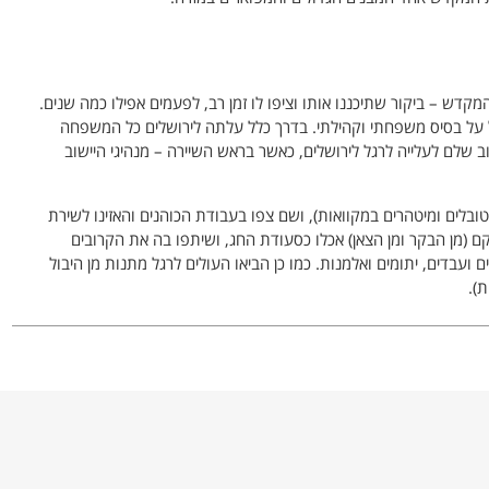
קדש – ביקור שתיכננו אותו וציפו לו זמן רב, לפעמים אפילו כמה שנים.
ל על בסיס משפחתי וקהילתי. בדרך כלל עלתה לירושלים כל המשפחה
 שלם לעלייה לרגל לירושלים, כאשר בראש השיירה – מנהיגי היישוב
ובלים ומיטהרים במקוואות), ושם צפו בעבודת הכוהנים והאזינו לשירת
קם (מן הבקר ומן הצאן) אכלו כסעודת החג, ושיתפו בה את הקרובים
ם ועבדים, יתומים ואלמנות. כמו כן הביאו העולים לרגל מתנות מן היבול
ת).
רים בירושלים – בשווקים, בבתי הלימוד ובמוסדות העיר השונים. מבין
ו שנשארו בה למשך כל ימי החג.
ל התכנסות המונית ועממית בירושלים, שתרמה רבות ללכידות ולתחושת
יות לרגל רקע להתפרצויות פוליטיות נגד השלטון הרומי. רוב
המרידות נגד הרומאים פרצו בימי העלייה לרגל, ובכלל זה המרד הגדול נגד הרומאים, שפרץ בחג הפסח של שנת 66