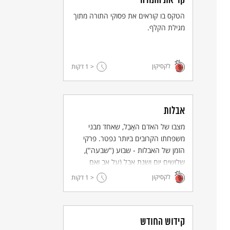
קריאת התורה
הטקס בו קוראים את פסוקי התורה מתוך
מגילת הקלף.
לקסיקון
< 1
דקות
אבלות
מצבו של האדם האָבֵל, שאחד מבני
משפחתו הקרובים ביותר נפטר. פרקי
הזמן של האבלות - שבוע ("שבעה"),
שלושים יום ושנת אבל (על אב ואם
בלבד) - נועדו לסייע למתאבל להשלים
לקסיקון
< 1
דקות
עם אובדנו ולחזור לחיים בהדרגה.
קידוש החודש