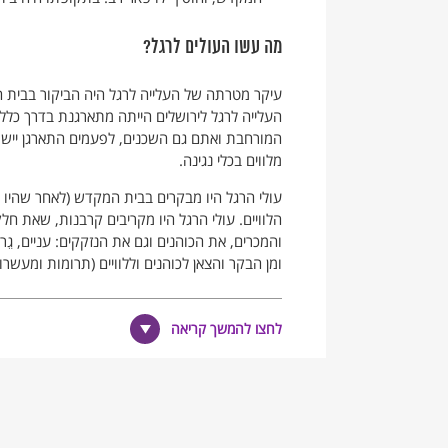
מה עשו העולים לרגל?
עיקר מטרתה של העלייה לרגל היה הביקור בבית המ
העלייה לרגל לירושלים הייתה מתארגנת בדרך כל
המורחבת ואתם גם השכנים, לפעמים התארגן יישוב
מלווים בכלי נגינה.
עולי הרגל היו מבקרים בבית המקדש (לאחר שהיו ט
הלוויים. עולי הרגל היו מקריבים קרבנות, שאת חל
והמכרים, את הכוהנים וגם את הנזקקים: עניים, גֵרי
ומן הבקר והצאן לכוהנים וללוויים (תרומות ומעשרו
נוסף על הביקור בבית המקדש, היו עולי הרגל מסיי
עולי הרגל היו ששהו בירושלים יום או יומיים – והי
לחצו להמשך קריאה
בתקופת הבית השני הייתה העלייה לרגל אירוע ש
היחד של העם. בסוף תקופת הבית השני שימשו העל
לספירה.