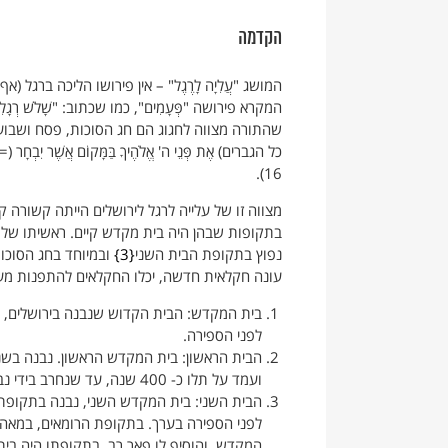
הקדמה
המושג "עֲלִיָה לָרֶגֶל" – אין פירושו הליכה ברגל 
שהתורה מצווה לחגוג הם חג הסוכות, פסח ושבועות. וכך נאמ
כל הגברים) אֶת פְּנֵי ה' אֱלֹהֶיךָ בַּמָּקוֹם אֲשֶׁר יִבְחָר 
16).
מצווה זו של עלייה לרגל לירושלים הייתה קשורה
בתקופות שבהן היה בית מקדש קיים. ראשיתו של 
נפוץ בתקופת הבית השני
3
ובמיוחד בחג הסוכו
עונה חקלאית חדשה, יכלו החקלאים להתפנות מעב
לפני הספירה.
ועמד על תלו כ- 400 שנה, עד שנחרב בידי נבוכדנאצר מלך בבל בשנת 586 לפני הספירה.
המקדש, והוסיף לו פאר רב. בתקופתו היה בי