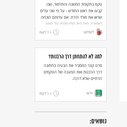
טקס בתקופת המשנה והתלמוד, שבו
קבעו את ראש החודש - על פי שני עדים
שראו את מולד הירח. אם עדותם הוכחה
כאמינה, היה בית הדין מכריז על ראש
חודש ומקדש אותו. עם קביעת לוח שנה
לקסיקון
< 1
דקות
(המאה ה-4 לספירה) נפסק קידוש
החודש.
למה לא להתחתן דרך הרבנות?
סרט קצר המסביר את הבעיה בחתונה
דרך הרבנות ואת המענה של הטקסים
הדתיים שלא דרכה.
וידאו
< 1
דקות
נושאים: