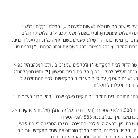
(אף על פי שזה מה שנאלצו לעשות לפעמים…). המילה "רְגָלִים" בלשון
המקרא פירושה "פְּעָמִים", כמו שכתוב: "שָׁלֹשׁ רְגָלִים (=שלוש פעמים) תָּחֹג לִי בַּשָּׁנָה" (שמות כג 14). שלושת הרגלים
ר בתורה: "שָׁלֹושׁ פְּעָמִים בַּשָּׁנָה יֵרָאֶה כָּל זְכוּרְךָ (=כל הזכרים,
(=בבית המקדש): בְּחַג הַמַּצּוֹת וּבְחַג הַשָּׁבֻעוֹת וּבְחַג הַסֻּכּוֹת…" (דברים טז
 קשר הדוק לבית המקדש
1
ולטקסים שנערכו בו, ולכן המנהג היה נפוץ
מנהג העלייה לרגל – בסוף תקופת הבית הראשון,
2
והוא הפך למנהג
ת: בעונת האסיף, עם סיום העבודות החקלאיות ולפני ההתחלה של
ודתם ולעלות לירושלים.
בית המקדש: הבית הקדוש שנבנה בירושלים, בהר המוריה. בית המקדש היה קיים כאלף שנה – במשך רוב האלף ה- 1
הבית הראשון: בית המקדש הראשון. נבנה בשנת 1,000 לפני הספירה (בערך) בידי שלמה המלך (מלכים א פרקים ה-ז),
הבית השני: בית המקדש השני, נבנה בתקופת שיבת ציון, במאה ה- 6 לפני הספירה, ובנייתו הסתיימה בשנת 515
לפני הספירה בערך. בתקופת הרומאים, במאה ה- 1 לפני הספירה, הרחיב המלך הורדוס את שטח המקדש ואת בית
ת המקדש אחד המבנים הגדולים והמפוארים במזרח.