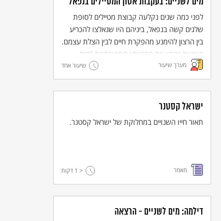
מים לשניים: בעקבות אסון המטיילים בנפאל
לפני כמה שנים נקלעה קבוצת מטיילים לסופת
שלגים קשה בנפאל, ביניהם היו שנאלצו להכריע
בין הרצון להימנע מהפקרת חיים לבין הצלת עצמם.
בשיעור נקרא את הברייתא המפורסמת "מים
מערך שיעור
לשניים" ונדון בה לאור האסון בנפאל.
שיעור אחד
ישראל קסטנר
תאור חייו השנויים במחלוקת של ישראל קסטנר.
מאמר
< 1
דקות
דילמה: מים לשניים - הרצאה