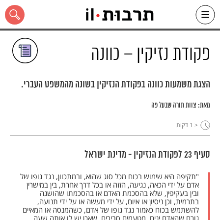
Ski
t
conten
פקודת נזיקין – כוונה
הצגת משמעות כוונה בפקודת הנזיקין בשונה מהמשפט העברי.
כל האתר
מאת:
צוות תורה שבעל פה
< 1
דקות
סעיף 23 לפקודת הנזיקין - מדינת ישראל
"תקיפה היא שימוש בכוח מכל סוג שהוא, ובמתכוון, נגד גופו של
אדם על ידי הכאה, נגיעה, הזזה או בכל דרך אחרת, בין במישרין
ובין בעקיפין, שלא בהסכמת האדם או בהסכמתו שהושגה
בתרמית, וכן ניסיון או איום, על ידי מעשה או על ידי תנועה,
להשתמש בכוח כאמור נגד גופו של אדם, כשהמנסה או המאיים
גורם שהאדם יניח, מטעמים סבירים, שאכן יש לו אותה שעה