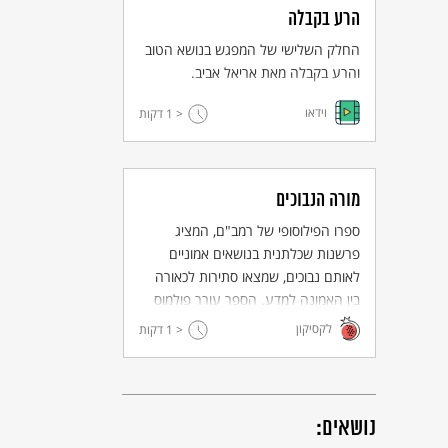
הרע בקבלה
החלק השלישי של המפגש בנושא הטוב
והרע בקבלה מאת אריאל אביב.
וידאו
< 1
דקות
מורה הנבוכים
ספרו הפילוסופי של רמב"ם, המציג
פרשנות שכלתנית בנושאים אמוניים
לאותם נבוכים, שמצאו סתירות לכאורה
בין האמונה למדע. הספר עורר פולמוס
ואף ביקורת חריפה, אך היה לרב השפעה
לקסיקון
< 1
דקות
לדורות ופתח עידן חדש בהגות היהודית.
נושאים: