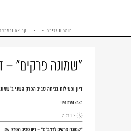
חומרים לכיתה
קריאה והעמקה
כל האתר
Ski
t
conten
"שמונה פרקים" – די
דיון ופעילות בכיתה סביב הפרק השני ב"שמונ
מאת:
זמרת דפני
< 1
דקות
"שמונה פרקים לרמב"ם" – דיון סביב הפרק שני