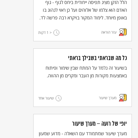
הלל הזקן מציג תפיסה ייחודית ביחס לגוף - גוף
האדם הוא צלמו של אלוהים ועל כן ראוי לנהוג בו
באופן מיוחד. לימוד המקור בויקרא רבה פרשה לד.
טביעת רגל אקולוגית?
עזר הוראה
< 1
דקות
מה לרגליים ולשמירה על הסביבה? דניאל, חוקר ופעיל בנושאי סביבה,
מסביר.
כל מה שבראתי בשבילך בראתי
בשיעור זה נלמד על המתח שבין שימור ופיתוח
באמצעות מקורות מן העבר ומקרים מן ההווה.
מערך שיעור
שיעור אחד
יופי של רועה – מערך שיעור
מערך שיעור שמתמודד עם השאלה - מדוע שמעון
שטחים פתוחים