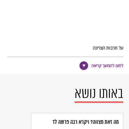
על תרבות הצריכה
המושג "תרבות הצריכה" הוא מושג ביקורתי שמבקר את החברה, את
השיטה הקפיטליסטית, את התאגידים ואת עולם הפרסום, המביאים
לחצו להמשך קריאה
לצריכה מוגזמת ועיוורת שתוצאותיה הרסניות הן לאדם והן לסביבה.
באותו נושא
מה זאת מצווה? ויקרא רבה פרשה לד