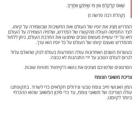
שֶׁאִם קִלְקַלְתָּ אֵין מִי שֶׁיְּתַקֵּן אַחֲרֶיךָ.
(קהלת רבה פרשה ז)
המדרש מציג את יופיו של העולם ואת החשיבות שבשמירה על קיומו.
לצד התפיסה העולה מהקשרו של המדרש, שלפיה השמירה על העולם
היא על ידי עשיית מעשים טובים שימנעו את החרבת העולם, ניתן ללמוד
מהמדרש שעצם קיומו של העולם על כל יופיו הוא ערך.
בעשרות השנים האחרונות עולה המודעות בעולם לנזק שהאדם עלול
לגרום לעולם הטבע על ידי התנהגות לא נכונה.
הסרטונים שלפניכם מציגים את נושא ה'קיימות' מזוויות שונות.
צריכת משאבי הצומח
המין האנושי חייב צומח טבעי וגידולים חקלאיים כדי לשרוד. בתקופתנו
עולה הצריכה של משאבי צומח, עד כדי סיכון המשאב שהוא ההכרחי
ביותר לקיומנו.