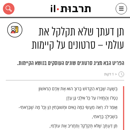
Ski
t
conten
תן דעתך שלא תקלקל את
עולמי – סרטונים על קיימות
כל האתר
הפריט הבא מציג סרטונים שונים העוסקים בנושא הקיימות.
< 1
דקות
בְּשָׁעָה שֶׁבָּרָא הַקָּדוֹשׁ בָּרוּךְ הוּא אֶת אָדָם הָרִאשׁוֹן
נְטָלוֹ וְהֶחֱזִירוֹ עַל כָּל אִילָנֵי גַּן עֵדֶן
וְאָמַר לוֹ: רְאֵה מַעֲשַׂי כַּמָּה נָאִים וּמְשׁוּבָּחִין הֵן וְכָל מָה שֶׁבָּרָאתִי-
בִּשְׁבִילְךָ בָּרָאתִי,
תַּן דַּעְתְּךָ שֶׁלֹּא תְּקַלְקֵל וְתַחֲרִיב אֶת עוֹלָמִי,