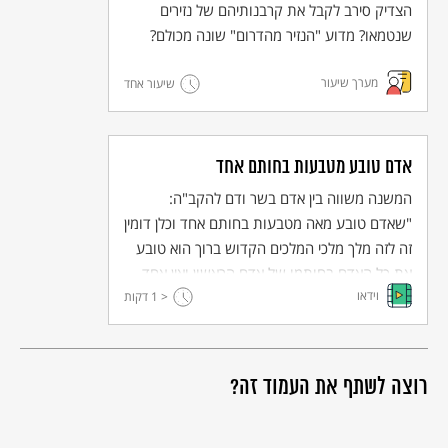
הצדיק סירב לקבל את קרבנותיהם של נזירים
מי לא אוהב לצאת לטבע, לשחק על הדשא בפארק או לרוץ בשדות?
שנטמאו? מדוע "הנזיר מהדרום" שונה מכולם?
ברחבי העולם, וגם כאן בישראל, מתקיימים מאבקים לשמירה על שטחים
פתוחים. איריס האן מהחברה להגנת הטבע מסבירה מהם שטחים
פתוחים ומדוע חשוב לשמור עליהם.
מערך שיעור
שיעור אחד
אדם טובע מטבעות בחותם אחד
המשנה משווה בין אדם בשר ודם להקב"ה:
"שאדם טובע מאה מטבעות בחותם אחד וכלן דומין
זה לזה מלך מלכי המלכים הקדוש ברוך הוא טובע
את כל האדם בחותמו של אדם הראשון ואין אחד
וידאו
< 1
מהם דומה לחברו". מהי אותה טביעת מטבעות
דקות
שאליה מתייחסת המשנה?
בנייה ירוקה
רוצה לשתף את העמוד זה?
הבית של עמיעד הוא בית ירוק. הוא לא צבוע בירוק, אלא פשוט בית
שנבנה בבנייה ירוקה. מה זה אומר? צפו בסרטון.