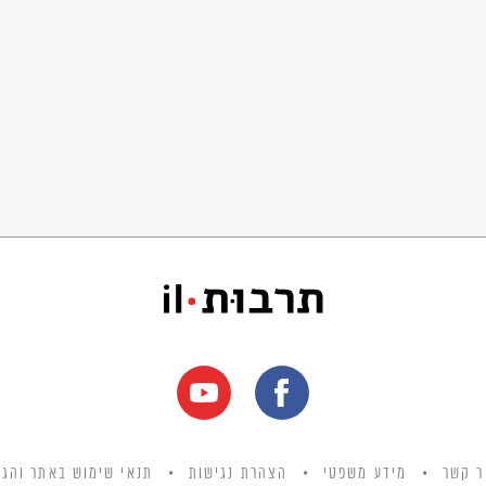
ן פסוק המופיע ביחס לחטאו של אדם הראשון ובין פסוק המתאר את מותו
 "הן האדם היה כאחד ממנו" ולקראת מותו של משה נאמר "הן קרבו
עַתָּה פֶּן-יִשְׁלַח יָדוֹ וְלָקַח גַּם מֵעֵץ הַחַיִּים וְאָכַל וָחַי לְעֹלָם" נאמר לאחר
 המדרש, בעקבות אכילתו של האדם מעץ הדעת באה מיתה לעולם. כך
י חטאו של אדם הראשון.
אותו "קלקול". הקלקול המדובר הוא החטאים הגורמים להרס העולם.
דם ובין קיום העולם. הדרך לשמור על העולם לפי המדרש היא להישמר
קלקל ותחריב את עולמי", מתפרש לא כחיוב לשמר את העולם החומרי על
עולם החומרי על ידי התנהגות נאותה במישור הרוחני.
ר קשר
מידע משפטי
הצהרת נגישות
תנאי שימוש באתר והגנ