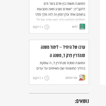
המשנה משווה בין אדם בשר ודם
להקב"ה: "שאדם טובע מאה מטבעות
בחותם אחד וכלן דומין זה לזה מלך מלכי
המלכים הקדוש ברוך הוא טובע את כל
האדם בחותמו של אדם הראשון ואין אחד
וידאו
< 1
דקות
מהם דומה לחברו". מהי אותה טביעת
מטבעות שאליה מתייחסת המשנה?
ערכו של היחיד – לימוד משנה
סנהדרין פרק ד, משנה ה
המשנה מסכת סנהדרין ד, ה עוסקת
בהליך המשפטי שבו מאיימים על עדים
במשפטים הנוגעים לדיני נפשות
עזר הוראה
< 1
דקות
ומזהירים אותם. אגב כך עוסקת המשנה
בייחודו של האדם ובחשיבותם של חיי
אדם.
נושאים: