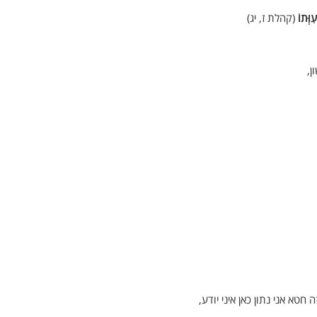
ִוְּתוֹ
(קהלת ז, יג)
,
 חטא אני נתון כאן איני יודע,