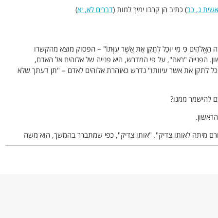
שית ג, כב
) כתיב הן קרבו ימיך למות (
דברים לא, יא
)
הִים כִּי מִי יוּכַל לְתַקֵּן אֵת אֲשֶׁר עִוְּתוֹ" – הפסוק מוצא מהקשרו
ן. הפנייה "ראה", על פי המדרש, היא פנייה של אלוהים אל האדם,
יוכל לתקן את אשר עיוותו" נדרש כאזהרת אלוהים לאדם – "תן דעתך שלא
 להישמר ממנו?
ראשון.
רם מיתה לאותו צדיק". "אותו צדיק", כפי שמתברר בהמשך, הוא משה
תו של משה רבנו.
 רבים אחריו?
ם הרעיון שייתכן שאדם ייענש על חטא שהוא לא ביצע. המדרש מדגים
נכנסה לבית האסורים עוד כשהיה עובר. הוא נולד בכלא ונשאר שם
בלא שביצע כל עברה.