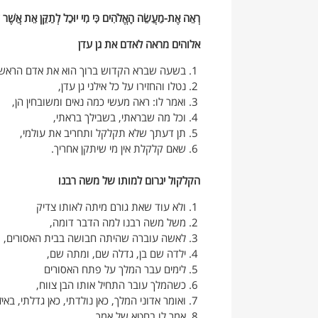
רְאֵה אֶת-מַעֲשֵׂה הָאֱלֹהִים כִּי מִי יוּכַל לְתַקֵּן אֵת אֲשֶׁר ע
אלוהים מראה לאדם את גן עדן
בשעה שברא הקדוש ברוך הוא את אדם הראשון
נטלו והחזירו על כל אילני גן עדן,
ואמר לו: ראה מעשי כמה נאים ומשובחין הן,
וכל מה שבראתי, בשבילך בראתי,
תן דעתך שלא תקלקל ותחריב את עולמי,
שאם קלקלת אין מי שיתקן אחריך.
הקלקול יגרום למותו של משה רבנו
ולא עוד שאת גורם מיתה לאותו צדיק
משל משה רבנו למה הדבר דומה,
לאשה עוברה שהיתה חבושה בבית האסורים,
ילדה שם בן, גדלה שם, ומתה שם,
לימים עבר המלך על פתח האסורים
כשהמלך עובר התחיל אותו הבן צווח,
ואומר אדוני המלך, כאן נולדתי, כאן גדלתי, באיזה
אמר לו בחטא של אמך,