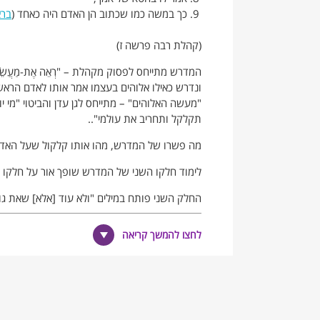
כך במשה כמו שכתוב הן האדם היה כאחד (
ברא
(קהלת רבה פרשה ז)
המדרש מתייחס לפסוק מקהלת – "רְאֵה אֶת-מַעֲשֵׂה הָאֱלֹ
ונדרש כאילו אלוהים בעצמו אמר אותו לאדם הראשו
"מעשה האלוהים" – מתייחס לגן עדן והביטוי "מי 
תקלקל ותחריב את עולמי"..
מה פשרו של המדרש, מהו אותו קלקול שעל האדם
לימוד חלקו השני של המדרש שופך אור על חלקו ה
החלק השני פותח במילים "ולא עוד [אלא] שאת גו
רבנו. על פי המדרש, אדם הראשון הוא שגרם למית
כיצד אדם הראשון גרם מיתה למשה רבנו שחי דורות
לחצו להמשך קריאה
בדברי המדרש, שנראים ברגע הראשון מוזרים, גלו
זאת באמצעות המשל על בן האשה המעוברת, שאמו 
גם לאחר מות אימו, וכך נוצר מצב שהתינוק כלוא 
כיצד משל זה מסביר את מותו של משה רבנו?