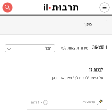
Ski
t
סינון
conten
1
תוצאות
סידור תוצאות לפי
הכל
כל האתר
לבכות לך
על השיר "לבכות לך" מאת אביב גפן.
על היצירה
< 1
דקות