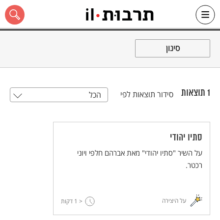
Ski
t
סינון
conten
1
תוצאות
סידור תוצאות לפי
הכל
כל האתר
סתיו יהודי
על השיר "סתיו יהודי" מאת אברהם חלפי ויוני
רכטר.
על היצירה
< 1
דקות