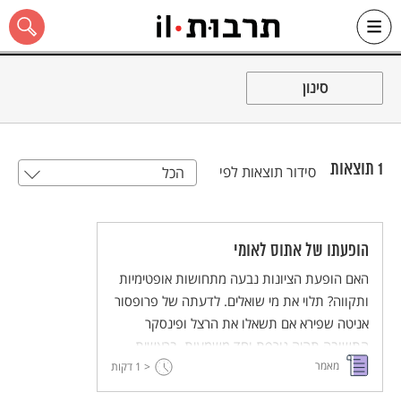
Ski
t
סינון
conten
1
תוצאות
סידור תוצאות לפי
הכל
כל האתר
הופעתו של אתוס לאומי
האם הופעת הציונות נבעה מתחושות אופטימיות
ותקווה? תלוי את מי שואלים. לדעתה של פרופסור
אניטה שפירא אם תשאלו את הרצל ופינסקר
התשובה תהיה גורפת וחד משמעית. בראשית
מאמר
< 1
המאה ה- 20 התערער ביטחון הקיום הפיזי של
דקות
יהודים. פרופ' אניטה שפירא טוענת כי פרעות