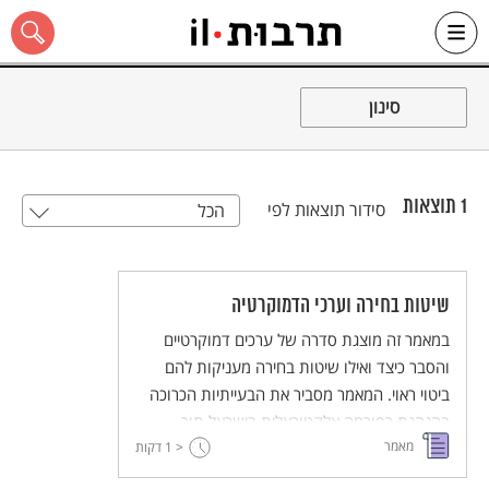
Ski
t
סינון
conten
1
תוצאות
סידור תוצאות לפי
הכל
כל האתר
שיטות בחירה וערכי הדמוקרטיה
במאמר זה מוצגת סדרה של ערכים דמוקרטיים
והסבר כיצד ואילו שיטות בחירה מעניקות להם
ביטוי ראוי. המאמר מסביר את הבעייתיות הכרוכה
בהנהגת רפורמה אלקטוראלית בישראל תוך
מאמר
< 1
התמקדות על היסטוריית הניסיונות לאמץ שיטה
דקות
אזורית לבחירות הכלליות לכנסת.