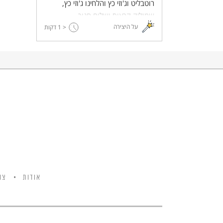
רוטבליט וג'וזי כץ והלחינו ג'וזי כץ,
שמוליק קראוס ושלום חנוך.
על היצירה
< 1
דקות
אודות
צו