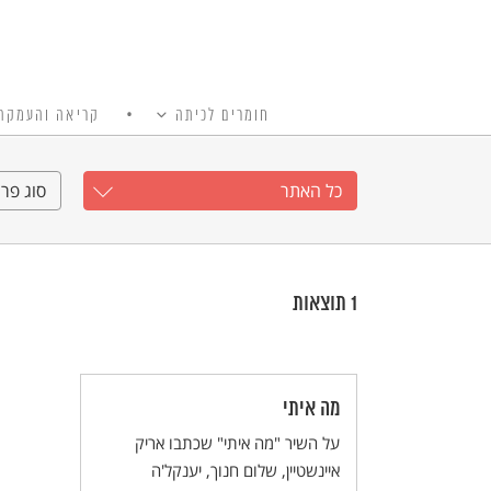
חומרים לכיתה
קריאה והעמקה
כל האתר
Ski
t
כל האתר
סוג פרי
conten
1
תוצאות
מה איתי
על השיר "מה איתי" שכתבו אריק
איינשטיין, שלום חנוך, יענקל'ה