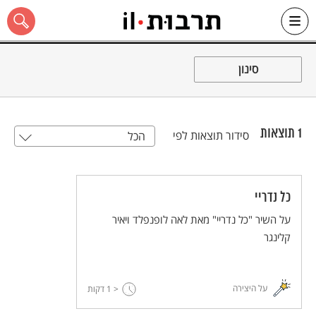
Ski
t
סינון
conten
1
תוצאות
סידור תוצאות לפי
הכל
כל האתר
כל נדריי
על השיר "כל נדריי" מאת לאה לופנפלד ויאיר
קלינגר
על היצירה
< 1
דקות