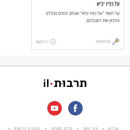
על כפיו יביא
על השיר "על כפיו יביא" שכתב יהורם טהרלב
והלחין יאיר רוזנבלום.
על היצירה
< 1
דקות
אודות
צור קשר
מידע משפטי
הצהרת נגישות