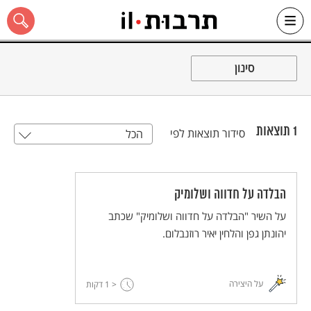
Ski
t
סינון
conten
1
תוצאות
סידור תוצאות לפי
הכל
כל האתר
הבלדה על חדווה ושלומיק
על השיר "הבלדה על חדווה ושלומיק" שכתב
יהונתן גפן והלחין יאיר רוזנבלום.
על היצירה
< 1
דקות