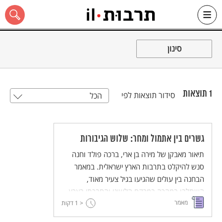
Ski
t
סינון
conten
1
תוצאות
סידור תוצאות לפי
הכל
כל האתר
גשרים בין אתמול ומחר: שלוש הגיבורות
תיאור מאבקן של מירה בן ארי, ברכה פולד וחנה
סנש להיקלט בתרבות הארץ ישראלית. במאמר
הבחנה בין עולים שהגיעו בגיל צעיר מאוד,
השתלבו במהרה במרקם הלשוני והחברתי בארץ,
מאמר
< 1
והרגישו עצמם צברים לכל דבר, לבין עולים שלא
דקות
הפכו לצברים ותרבות הגולה שבה גדלו המשיכה