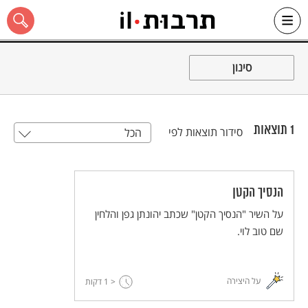
Ski
t
סינון
conten
1
תוצאות
סידור תוצאות לפי
הכל
כל האתר
הנסיך הקטן
על השיר "הנסיך הקטן" שכתב יהונתן גפן והלחין
שם טוב לוי.
על היצירה
< 1
דקות