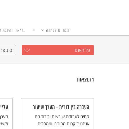
חומרים לכיתה
קריאה והעמקה
כל האתר
Ski
t
כל האתר
סוג פרי
conten
1
תוצאות
העברה בין דורית - מערך שיעור
עליית
פתיח לעבודת שורשים ובירור מה
מערך 
אנחנו לוקחים מהורינו ומהסבים
וקשי