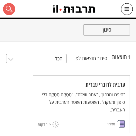
Ski
t
סינון
conten
1
תוצאות
סידור תוצאות לפי
הכל
כל האתר
ערבית לדוברי עברית
"היפה והחנון", "אתר וואלה", "חָסָקֶה חָסָקֶה בלי
סיפון ומעקה". השפעות השפה הערבית על
העברית.
מאמר
< 1
דקות