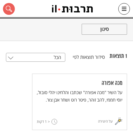
Ski
t
סינון
conten
1
תוצאות
סידור תוצאות לפי
הכל
כל האתר
מכה אפורה
על השיר "מכה אפורה" שכתבו והלחינו יהלי סובול,
יוסי חממי, להב זוהר, פיטר רוט ושחר אבן צור.
על היצירה
< 1
דקות