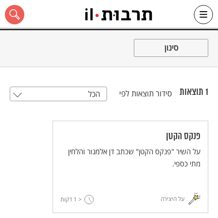
Ski
t
סינון
conten
1
תוצאות
סידור תוצאות לפי
הכל
כל האתר
פנקס הקטן
על השיר "פנקס הקטן" שכתב דן אלמגור והלחין
מתי כספי.
על היצירה
< 1
דקות