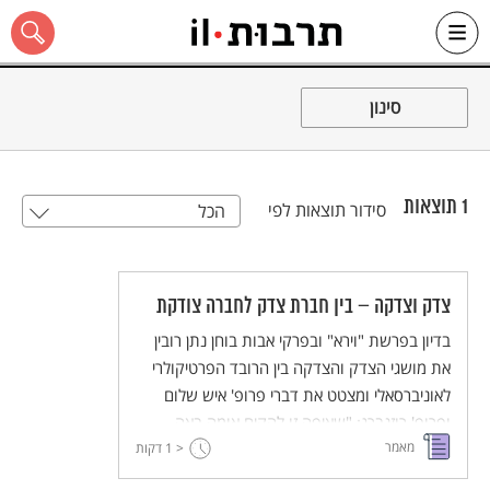
Ski
t
סינון
conten
1
תוצאות
סידור תוצאות לפי
הכל
כל האתר
צדק וצדקה – בין חברת צדק לחברה צודקת
בדיון בפרשת "וירא" ובפרקי אבות בוחן נתן רובין
את מושגי הצדק והצדקה בין הרובד הפרטיקולרי
לאוניברסאלי ומצטט את דברי פרופ' איש שלום
ופרופ' רוזנברג: "שאיפה זו להקים אומה באה
מאמר
< 1
דווקא מתוך מגמה אוניברסלית שמקורה במידת
דקות
החסד אשר אפיינה את עולמו של אברהם אבינו,