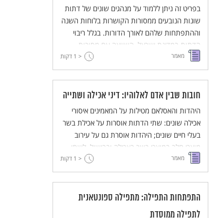
בפריט זה ניתן ללמוד על מנהגים שונים של דתות
שונות הנובעים ממסורות הקושרות בלוחות השנה
וההתפתחות שלהם לאורך הדורות. בגלל ריבוי
הדתות במדינת ישראל, השוואה עם מסורות
מאמר
שונות היא פתח להכרות ולהבנת המנהגים
< 1
דקות
השונים.
חובות שבין אדם לאלוהיו: דיני אכילה ושתייה
היהדות והאסלאם מטילות על המאמינים איסורי
אכילה שונים: שתי הדתות אוסרות על אכילת בשר
בעלי חיים שונים; היהדות אוסרת גם על עירוב
מוצרי חלב במוצרי בשר באכילה ובבישול. לשתי
מאמר
< 1
הדתות גם דיני שחיטת בשר בעלי החיים המותרים
דקות
לאכילה. הנצרות, לעומת זאת, אינה מטילה איסורי
אכילה ואין בה דיני שחיטה.
התפתחות התפילה: מתפילה ספונטאנית
לתפילה ממוסדת