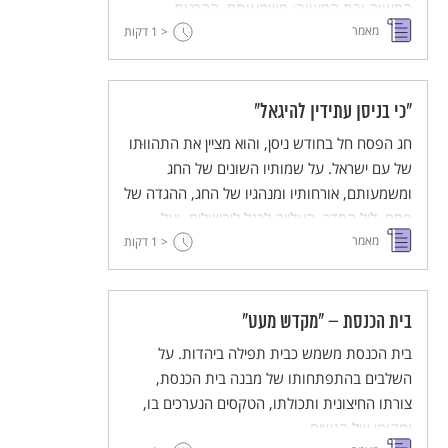
המצווה ובת המצווה: משמעותם, ההכנות
מאמר
הנדרשות, והמנהגים והברכות הנלוות.
< 1
דקות
"כי בניסן עתידין להיגאל"
חג הפסח חל בחודש ניסן, והוא מציין את התהווּתו
של עם ישראל. על שמותיו השונים של החג
ומשמעותם, אורחותיו ומנהגיו של החג, ההגדה של
פסח, ליל הסדר, העלייה לרגל לירושלים, ועל
מאמר
קדושתו של הר הבית ביהדות.
< 1
דקות
בית הכנסת – "מקדש מעט"
בית הכנסת משמש כבית תפילה ביהדות. על
השלבים בהתפתחותו של מבנה בית הכנסת,
צורתו החיצונית ותכולתו, הטקסים הנערכים בו,
ומקומן של הנשים.