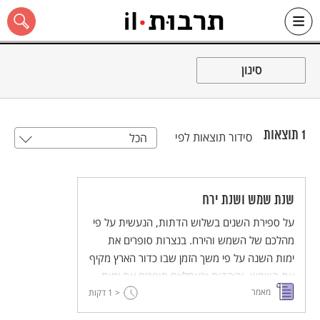
Ski
t
סינון
conten
1
תוצאות
סידור תוצאות לפי
הכל
כל האתר
שנת שמש ושנת ירח
על ספירת השנים בשלוש הדתות, הנעשית על פי
מהלכם של השמש והירח. בנצרות סופרים את
ימות השנה על פי משך הזמן שבו כדור הארץ מקיף
את השמש, וביהדות ובאִסלאם סופרים את ימות
מאמר
< 1
השנה על פי משך הזמן שבו הירח מקיף את כדור
דקות
הארץ 12 פעמים. בכל אחת משלוש הדתות יש