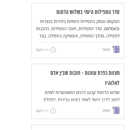
לספירת השנים נקודת התחלה בעלת משמעות
דתית.
סדר התפילות היומי בשלוש הדתות
הטקסט עוסק בתפילות היומיות ביהדות בנצרות
ובאסלאם. סדר התפילות, תוכני התפילות, ההכנות
לתפילה, מהלך התפילה, והמוזיקה בתפילה. בצד
התפילות קיימים נוסחי ברכות ותחינות הנאמרים
מאמר
בהזדמנויות שונות.
< 1
דקות
מצוות כפרת עוונות - חובות שבין אדם
לאלוהיו
שלוש הדתות קבעו דרכים המאפשרות לאדם
לשוב לדרך הישר לאחר ביצוע עבירות. לתהליך
התשובה כמה שלבים: הודאה בחטאים ופירוטם,
מאמר
< 1
דקות
הבעת חרטה והבטחה שלא לחטוא עוד, וביצוע
מעשים המכפרים על החטא.