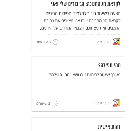
לקראת חג החנוכה: הגיבורים שלי ואני
הצעה לשיעור חינוך לתלמידי חטיבות הביניים.
לקראת חג החנוכה שבו אנו מציינים את גבורת
המכבים ואת ניצחונם הצבאי המרהיב על היוונים,
נזמין את התלמידים לדון במושג "גבורה". מהי
מערך שיעור
גבורה? ומיהו גיבור? כיצד, אם בכלל, יוכלו
שיעור אחד
התלמידים להיות גיבורים בעצמם?
מהי תפילה?
מערך שיעור לכיתות ז בנושא "מהי תפילה?"
מערך שיעור
2 שיעורים
זהות אישית