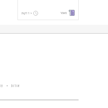
מאמר
< 1
דקות
אודות
צו