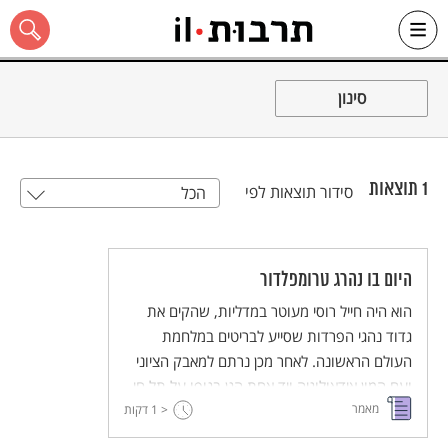
Ski
t
סינון
conten
1
תוצאות
סידור תוצאות לפי
הכל
כל האתר
היום בו נהרג טרומפלדור
הוא היה חייל רוסי מעוטר במדליות, שהקים את
גדוד נהגי הפרדות שסייע לבריטים במלחמת
העולם הראשונה. לאחר מכן נרתם למאבק הציוני
ועם המון אידאולוגיה ויד אחת הגן בגופו על תל חי
מאמר
< 1
שבגליל העליון. להלן תיאור היום שבו מת אחד
דקות
הגיבורים הגדולים ביותר של התנועה הציונית