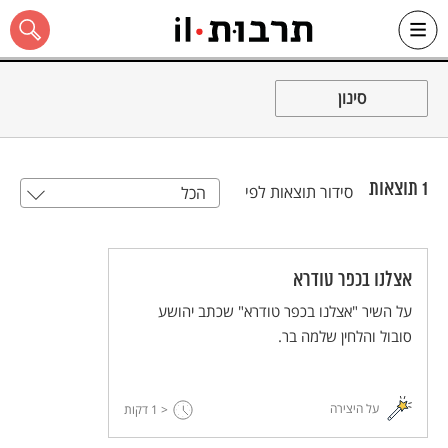
Ski
t
סינון
conten
1
תוצאות
סידור תוצאות לפי
הכל
כל האתר
אצלנו בכפר טודרא
על השיר "אצלנו בכפר טודרא" שכתב יהושע
סובול והלחין שלמה בר.
על היצירה
< 1
דקות