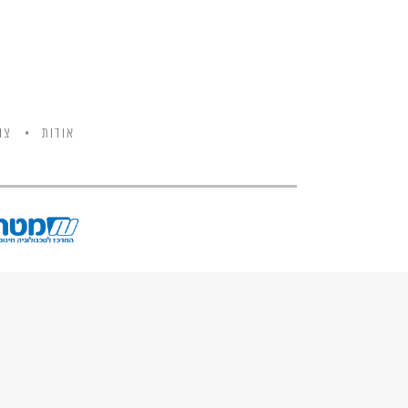
אודות
צו