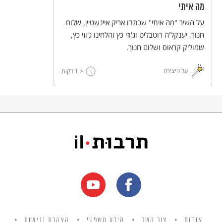
מה איתי
על השיר "מה איתי" שכתבו אריק איינשטיין, שלום
חנוך, יענקל'ה רוטבליט וג'וזי כץ והלחינו ג'וזי כץ,
שמוליק קראוס ושלום חנוך.
על היצירה
< 1
דקות
אודות
צור קשר
מידע משפטי
הצהרת נגישות