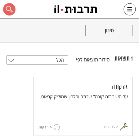
Ski
t
סינון
conten
1
תוצאות
סידור תוצאות לפי
הכל
כל האתר
זה קורה
על השיר "זה קורה" שכתב והלחין שמוליק קראוס.
על היצירה
< 1
דקות