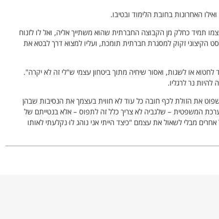
ילו האחרונות בחובת הלימוד ובטיבו.
מו תמיד כחלק מן הקבוצה החברתית שהוא משתייך אליה, ואל לו לזנוח
סט הקיצוני זקוק למסגרת חברתית תומכת, ועליו למצוא דרך לבטא את
ד לחטוא או לשגות, ואסור שיחיה מתוך ביטחון עצמי ש"לי זה לא יקרה".
להיות נר לרגליו.
פוט את הזולת לכף חובה כל עוד לא חווית בעצמך את הנסיבות שבהן
ערכת המשפטית – שלגביה לא צריך כלל זה לתפוס – אלא בנטייתם של
רים מבלי לשאול את עצמם "כיצד הייתי אני נוהג לוּ נקלעתי לאותו
זה לזה: כל אדם הוא חלק מ"רקמה אנושית אחת חיה" ועל כן אל לו
וך החברה, אל לו למהר ולשפוט את האחרים, כי גם הוא מועד ליפול
ָּמֵעַ
:: אל תקבע על עניין כלשהוא שאתה לומד שאי אפשר להבין אותו
פיק יתברר לך "שסופו [=כי סופו] להישמע", כלומר שבסופו של דבר