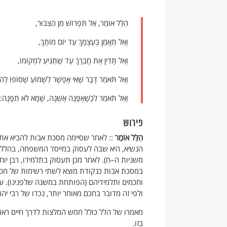
הִלֵּל אוֹמֵר, אַל תִּפְרוֹשׁ מִן הַצִּבּוּר,
וְאַל תַּאֲמֵן בְּעַצְמָךְ עַד יוֹם מוֹתָךְ,
וְאַל תָּדִין אֶת חֲבֵרָךְ עַד שֶׁתַּגִּיעַ לִמְקוֹמוֹ,
וְאַל תֹּאמַר דָּבָר שֶׁאִי אֶפְשָׁר לִשְׁמוֹעַ שֶׁסּוֹפוֹ לְהִ
וְאַל תֹּאמַר לִכְשֶׁאֶפָּנֶה אֶשְׁנֶה, שֶׁמָּא לֹא תִפָּנֶה:
פירוש
הִלֵּל אוֹמֵר
:: לאחר שסיימה מסכת אבות להביא את ד
הנשיא, היא שבה לעסוק במייסד המשפחה, בהלל (על
משניות ה–ח). לאחר מכן תעסוק בתלמידו, רבן יוחנ
במסכת אבות כנקודת מוצא לשתי רשימות של חכמים ש
וחכמים ותלמידיהם (הפותחת במשנה שלפנינו). עם
ולפי זה מדובר בחכם מאוחר יותר, נכדו של רבי יה
מאמרו של הלל כולל חמש המלצות לדרך חיים ראויה
בזו.