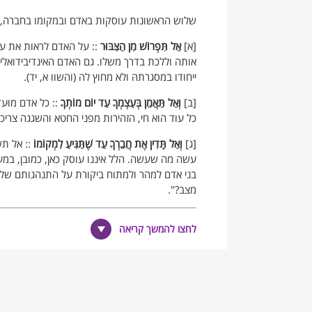
שלוש הראשונות עוסקות באדם ובמקומו בחברה, וא
[א]
אַל תִּפְרוֹשׁ מִן הַצִּבּוּר
:: על האדם לראות את עצ
אותה וללכת בדרך משלו. גם האדם האינדיבידואלי
ייחודו במסגרתהּ ולא מחוץ לה (והשוו א, יד).
[ב]
וְאַל תַּאֲמֵן בְּעַצְמְךָ עַד יוֹם מוֹתְךָ
:: כל אדם מוּע
כל עוד הוא חי, הזהירות מפני החטא והשגגה צריכה 
[ג]
וְאַל תָּדִין אֶת חֲבֵרְךָ עַד שֶׁתַּגִּיעַ לִמְקוֹמוֹ
:: אל תש
עשה מה שעשה. הלל איננו עוסק כאן, כמובן, במ
בני אדם למהר ולמתוח ביקורת על התנהגותם של אח
מצב?".
ואולי אפשר לקשר את שלושת מאמריו אלה של הלל 
לנסות ולצאת ממנה וללכת בדרך משלו. וכשהוא בת
לחצו להמשך קריאה
לפח שנפלו בו הם.
[ד]
וְאַל תּאֹמַר דָּבָר שֶׁאִי אֶפְשָׁר לִשְׁמוֹעַ, שֶׁסּוֹפוֹ לְהִשׁ
(ו"לשמוע" פירושו כאן: להבין), כי אם תתאמץ מס
אפשר יהיה להבינו.