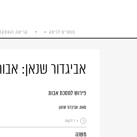
חומרים לכיתה
קריאה והעמקה
כל האתר
Ski
t
conten
אביגדור שנאן: אבו
פירוש למסכת אבות
מאת:
אביגדור שנאן
< 1
דקות
משנה