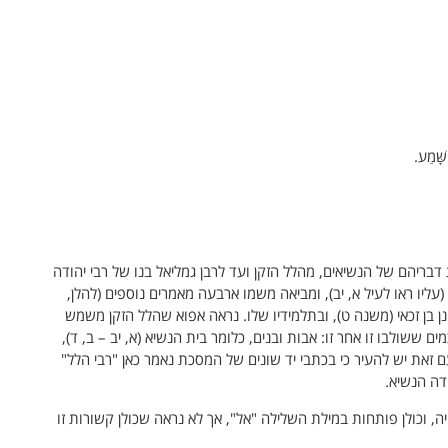
שָּׁמַע.
בריהם של הנשיאים, מהלל הזקן ועד לרבן גמליאל בנו של רבי יהודה
יו ראו לעיל א, יב), ומביאה משמו ארבעה מאמרים נוספים (להלן,
ן בן זכאי (משנה ט), ובתלמידיו שלו. נראה אפוא שהלל הזקן משמש
שולבו זו אחר זו: אבות ובנים, כלומר בית הנשיא (א, יב – ב, ד),
 זאת יש להעיר כי בכתבי יד שונים של המסכת נאמר כאן "רבי הלל"
ודה הנשיא.
, וכולן פותחות במילת השלילה "אל", אך לא נראה שכולן קשורות זו