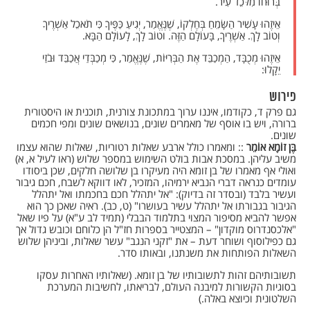
בְּרוּחוֹ מִלֹּכֵד עִיר.
אֵיזֶהוּ עָשִׁיר הַשָּׂמֵחַ בְּחֶלְקוֹ, שֶׁנֶּאֱמַר, יְגִיעַ כַּפֶּיךָ כִּי תֹאכֵל אַשְׁרֶיךָ
וְטוֹב לָךְ. אַשְׁרֶיךָ, בָּעוֹלָם הַזֶּה. וטוֹב לָךְ, לָעוֹלָם הַבָּא.
אֵיזֶהוּ מְכֻבָּד, הַמְכַבֵּד אֶת הַבְּרִיּוֹת, שֶׁנֶּאֱמַר, כִּי מְכַבְּדַי אֲכַבֵּד וּבֹזַי
יֵקָלוּ:
פירוש
גם פרק ד, כקודמו, איננו ערוך במתכונת צורנית, תוכנית או היסטורית
ברורה, ויש בו אוסף של מאמרים שונים, בנושאים שונים ומפי חכמים
שונים.
בֶּן זוֹמָא אוֹמֵר
:: ומאמרו כולל ארבע שאלות רטוריות, שאלות שהוא עצמו
משיב עליהן. במסכת אבות בולט השימוש במספר שלוש (ראו לעיל א, א)
ואולי אף מאמרו של בן זומא היה מעיקרו בן שלושה חלקים, שכן ביסודו
עומדים כנראה דברי הנביא ירמיהו, המזכיר, לאו דווקא לשבח, חכם גיבור
ועשיר בלבד (ובסדר זה בדיוק): "אל יתהלל חכם בחכמתו ואל יתהלל
הגיבור בגבורתו אל יתהלל עשיר בעושרו" (ט, כב). ראיה שאכן כך הוא
אפשר להביא מסיפור המצוי בתלמוד הבבלי (תמיד לב ע"א) על פיו שאל
"אלכסנדרוס מוקדון" – המצטייר בספרות חז"ל הן כלוחם וכובש גדול אך
גם כפילוסוף ושוחר דעת – את "זקני הנגב" עשר שאלות, וביניהן שלוש
השאלות הפותחות את משנתנו, ובאותו סדר.
תשובותיהם זהות לתשובותיו של בן זומא. (שאלותיו האחרות עסקו
בסוגיות הקשורות למיבנה העולם, לבריאתו, לחשיבות המערכת
השלטונית וכיוצא באלה.)