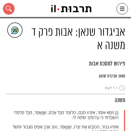
Ski
t
conten
אביגדור שנאן: אבות פרק ד
משנה א
כל האתר
פירוש למסכת אבות
מאת:
אביגדור שנאן
< 1
דקות
משנה
בֶּן זוֹמָא אוֹמֵר, אֵיזֶהוּ חָכָם, הַלּוֹמֵד מִכָּל אָדָם, שֶׁנֶּאֱמַר, מִכָּל מְלַמְּדַי
הִשְׂכַּלְתִּי כִּי עֵדְוֹתֶיךָ שִׂיחָה לִּי.
אֵיזֶהוּ גִבּוֹר, הַכּוֹבֵשׁ אֶת יִצְרוֹ, שֶׁנֶּאֱמַר, טוֹב אֶרֶךְ אַפַּיִם מִגִּבּוֹר וּמשֵׁל