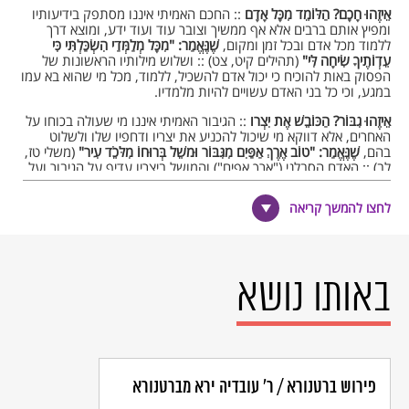
אֵיזֶהוּ חָכָם? הַלּוֹמֵד מִכָּל אָדָם
:: החכם האמיתי איננו מסתפק בידיעותיו
ומפיץ אותם ברבים אלא אף ממשיך וצובר עוד ועוד ידע, ומוצא דרך
ללמוד מכל אדם ובכל זמן ומקום,
שֶׁנֶּאֱמַר: "מִכָּל מְלַמְּדַי הִשְׂכַּלְתִּי כִּי
עֵדְוֹתֶיךָ שִׂיחָה לִּי"
(תהילים קיט, צט) :: ושלוש מילותיו הראשונות של
הפסוק באות להוכיח כי יכול אדם להשכיל, ללמוד, מכל מי שהוא בא עמו
במגע, וכי כל בני האדם עשויים להיות מלמדיו.
אֵיזֶהוּ גִבּוֹר? הַכּוֹבֵשׁ אֶת יִצְרו
:: הגיבור האמיתי איננו מי שעולה בכוחו על
האחרים, אלא דווקא מי שיכול להכניע את יצריו ודחפיו שלו ולשלוט
בהם,
שֶׁנֶּאֱמַר: "טוֹב אֶרֶךְ אַפַּיִם מִגִּבּוֹר וּמשֵׁל בְּרוּחוֹ מִלּכֵֹד עִיר"
(משלי טז,
לב) :: האדם הסבלני ("ארך אפים") והמושל ביצריו עדיף על הגיבור ועל
מי שעושה מעשי גבורה, כגון כיבוש ערים.
לחצו להמשך קריאה
אֵיזֶהוּ עָשִׁיר? הַשָּׂמֵחַ בְּחֶלְקו
:: העשיר האמיתי איננו מי שצובר עוד ועוד
רכוש, אלא דווקא מי שדי לו במה שרכש,
שֶׁנֶּאֱמַר: "יְגִיעַ כַּפֶּיךָ כִּי תאֹכֵל
אַשְׁרֶיךָ וְטוֹב לָךְ"
(תהילים קכח, ב) :: העשיר האמיתי הוא מי שמסתפק
במה שהרוויח במו ידיו ומוצא בו את אושרו, כפי שעולה מן הפסוק מספר
תהילים. ופסוק זה, שיש בו לכאורה כפילות ("אשריך // טוב לך") הולך
באותו נושא
ונדרש כעוסק בשתי תקופות שונות בחיי האדם (אך ראוי להעיר כי
דרשה זו חסרה מהרבה נוסחים טובים של המסכת): "אַשְׁרֶיך" בָּעוֹלָם
הַזֶּה, "וְטוֹב לָךְ" לָעוֹלָם הַבָּא.
ואחרונה:
אֵיזֶהוּ מְכֻבָּד? הַמְכַבֵּד אֶת הַבְּרִיּוֹת
:: מי שראוי לזכות בעיני
הבריות לכבוד רב הוא דווקא מי שחולק כבוד לאחרים, האדם הצנוע,
הענו והמכיר בערך עצמו.
שֶׁנֶּאֱמַר: "כִּי מְכַבְּדַי אֲכַבֵּד וּבזַֹי יֵקָלוּ"
(שמואל־א
פירוש ברטנורא / ר' עובדיה ירא מברטנורא
ב, ל) :: ומשלוש המילים הראשונות של הפסוק, הנאמר במקורו מפי