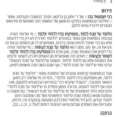
וְלַעֲשׂוֹת:
פירוש
רַבִּי יִשְׁמָעֵאל בְּנוֹ
:: של ר' יוחנן בן ברוקא, הנזכר במשנה הקודמת, אוֹמֵר
:: וחילופי הנוסחאות בחלקו הראשון של המאמר הזה מאפשרים פירושים
מנוגדים לדבריו (וראו להלן).
הַלּוֹמֵד עַל מְנָת לְלַמֵּד, מַסְפִּיקִים בְּיָדוֹ לִלְמוֹד וּלְלַמֵּד
:: מי שלומד תורה
(ובכמה נוסחאות אכן נאמר במפורש "הלומד תורה") לא רק כדי לדעתהּ
אלא גם כדי שיוכל להפיץ אותה ברבים, מאפשרים לו מן השמים הן את זה
והן את זה, אך טוב ממנו הוא
הַלּוֹמֵד עַל מְנָת לַעֲשׂוֹת
:: מי שלומד תורה
כדי לקיים את המצוות שבה, שכן אדם כזה
מַסְפִּיקִים בְּיָדוֹ לִלְמוֹד וּלְלַמֵּד
לִשְׁמוֹר וְלַעֲשׂוֹת
:: לאדם כזה מאפשרים מן השמים לא רק לשמור ולקיים
את המצוות אלא גם ללמוד וללמד. משמע ש"הלומד על מנת לעשות"
עדיף ממי ש"לומד על מנת ללמד", אף שגם השני זוכה משמים לסיוע.
אבל בנוסחאות קדומות וטובות של המסכת נאמר: "הלומד על מנת
ללמד, אין מספיקים בידו ללמוד וללמד", ולפי זה מי שלומד רק למען
התואר המכובד, "בשביל שיקרא רבי" (כפירוש הברטנורא למקום), אינו
זוכה אף ללמוד לעצמו, וברורה מכאן פסילת מי ש"לומד על מנת ללמד"
והעדפתו החד־משמעית של מי ש"לומד על מנת לעשות". גם משנה זו
עוסקת אפוא במתח שבין הלימוד התיאורטי (של מה שמכונה היום
לימודי קודש, להבדיל מלימודי חול) לבין המעשה (במקרה זה: הדתי),
ומעדיפה את האחרון שבהם (וראו רעיונות דומים לעיל: ג, יב; ג, כב).
הרחבה