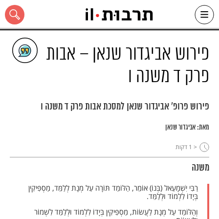
Ski
t
conten
פירוש אביגדור שנאן – אבות
פרק ד משנה ו
כל האתר
פירוש פרופ' אביגדור שנאן למסכת אבות פרק ד משנה ו
מאת:
אביגדור שנאן
< 1
דקות
משנה
רַבִּי יִשְׁמָעֵאל (בְּנוֹ) אוֹמֵר, הַלּוֹמֵד תּוֹרָה עַל מְנָת לְלַמֵּד, מַסְפִּיקִין
בְּיָדוֹ לִלְמוֹד וּלְלַמֵּד.
וְהַלּוֹמֵד עַל מְנָת לַעֲשׂוֹת, מַסְפִּיקִין בְּיָדוֹ לִלְמוֹד וּלְלַמֵּד לִשְׁמוֹר