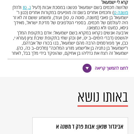
קרא לי ישמעאל
שלושה חכמים בשם ישמעאל פגשנו במסכת אבות (לעיל
ג, טז
ולהלן
משנה ט
) וחכמים אחרים בשם זה מופיעים במקורות אחרים (כגון ר'
ישמעאל בן פאבי [משנה, סוטה ט, טו] ועוד), ומשמע ששם זה לא זר
היה לעולמם של חכמים. בספרי הטלפונים של מדינת ישראל, מאידך
גיסא, כמעט ולא נמצאנו.
ארבעה אנשים נקראו במקרא בשם ישמעאל: אדם בתקופת המלך
יהושפט (דברי הימים–ב יט, יא) וכהן שחי בתקופת שיבת ציון (עזרא י,
כב), אך מפורסמים הרבה מהם ישמעאל, בנו בכורו של אברהם,
ו"ישמעאל בן נתניה בן אלישמע מזרע המלוכה" (מלכים–ב כה, כה).
ישמעאל זה רצח את גדליהו בן אחיקם, שהופקד בידי מלך בבל, לאחר
חורבן בית המקדש הראשון, כאחראי על מי שנותר בארץ יהודה ולא יצא
לגולה. רצח זה הביא למעשה לחיסול השלטון העצמי בארץ לתקופה
לחצו להמשך קריאה
ממושכת, והוא מצוין עד היום בצום גדליהו (החל ביום ג' בתשרי).
ישמעאל, בנו בכורו של אברהם אבינו מהגר המצרית, זכה לשמו זה
כאשר מלאך אלוהים הופיע אל הגר, בשעה שברחה מבית אברהם,
והודיע לה על הבן שהיא עתידה ללדת, "וקראת שמו ישמעאל, כי שמע
ה' אל עניך [=סבלך]" (בראשית טז, יא). שם זה חוזר ונדרש פעם נוספת,
באותו נושא
כאשר מלאך אלוהים נגלה אל הגר בשנית, לאחר שגורשה מבית אברהם
אל המדבר, ואומר לה "כי שמע אלוהים אל קול הנער" (בראשית כא, יז).
ואכן, שם זה הוא שם תיאופורי (היינו שם הכולל בתוכו יסוד לשוני
שמקורו בשם אלוהי, כגון ישעיהו, יהושפט, יחזקאל ועוד הרבה)
וכשלעצמו צריכים היינו לצפות להופעות רבות שלו בתולדות עם ישראל,
אך לא כך הוא. דומה שלא קשה להסביר את עובדת היעלמותו של שם
זה ממפת שמותיהם של יהודים, שכן משעה שהגיע האסלאם אל ארץ
אביגדור שנאן: אבות פרק ד משנה א
ישראל (במחצית הראשונה של המאה השביעית לספירה) נעשה השם