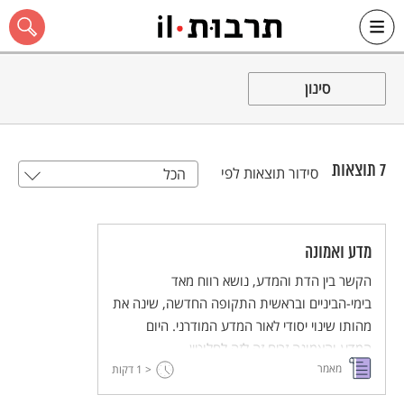
Ski
t
סינון
conten
7
תוצאות
סידור תוצאות לפי
הכל
כל האתר
מדע ואמונה
הקשר בין הדת והמדע, נושא רווח מאד
בימי-הביניים ובראשית התקופה החדשה, שינה את
מהותו שינוי יסודי לאור המדע המודרני. היום
המדע והאמונה זרים זה לזה לחלוטין.
מאמר
< 1
דקות